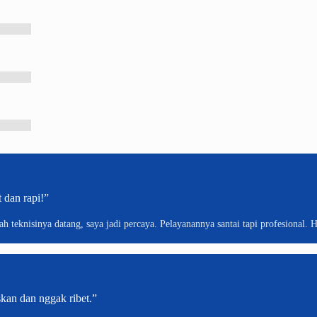
 dan rapi!”
 teknisinya datang, saya jadi percaya. Pelayanannya santai tapi profesional. Ha
kan dan nggak ribet.”