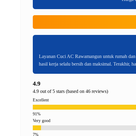
Layanan Cuci AC Rawamangun untuk rumah dan kanto
hasil kerja selalu bersih dan maksimal. Terakhir, h
4.9
4.9 out of 5 stars (based on 46 reviews)
Excellent
Very good