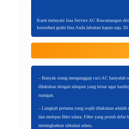
Kami melayani Jasa Service AC Rawamangun dengan 
konsultasi gratis bisa Anda lakukan kapan saja. Di
– Banyak orang menganggap cuci AC hanyalah sek
dilakukan dengan tahapan yang benar agar hasil
ruangan.
– Langkah pertama yang wajib dilakukan adalah me
dan melepas filter udara. Filter yang penuh debu 
meningkatkan sirkulasi udara.