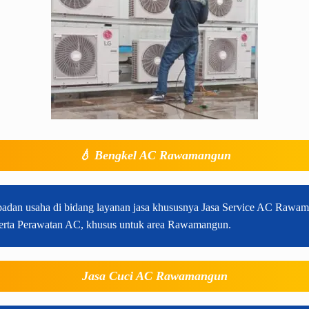
💧
Bengkel AC Rawamangun
adan usaha di bidang layanan jasa khususnya Jasa Service AC Raw
 serta Perawatan AC, khusus untuk area Rawamangun.
Jasa Cuci AC Rawamangun