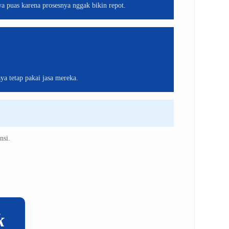
a puas karena prosesnya nggak bikin repot.
ya tetap pakai jasa mereka.
nsi.
k