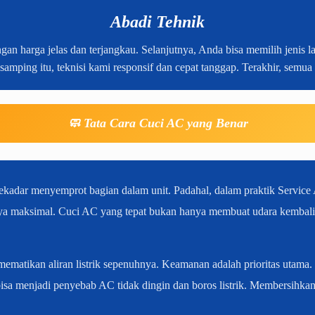
Abadi Tehnik
harga jelas dan terjangkau. Selanjutnya, Anda bisa memilih jenis la
 samping itu, teknisi kami responsif dan cepat tanggap. Terakhir, semua
🧼 Tata Cara Cuci AC yang Benar
adar menyemprot bagian dalam unit. Padahal, dalam praktik Service 
nya maksimal. Cuci AC yang tepat bukan hanya membuat udara kembali 
matikan aliran listrik sepenuhnya. Keamanan adalah prioritas utama. S
bisa menjadi penyebab AC tidak dingin dan boros listrik. Membersihkan 