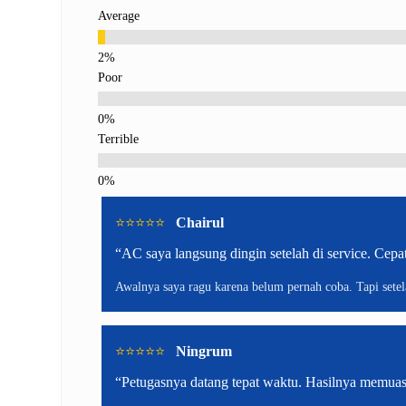
Average
Poor
Terrible
⭐️⭐️⭐️⭐️⭐️
Chairul
“AC saya langsung dingin setelah di service. Cepat
Awalnya saya ragu karena belum pernah coba. Tapi setelah
⭐️⭐️⭐️⭐️⭐️
Ningrum
“Petugasnya datang tepat waktu. Hasilnya memuas