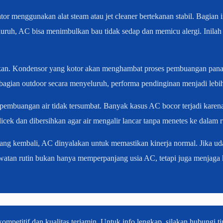
r menggunakan alat steam atau jet cleaner bertekanan stabil. Bagian i
nyeluruh, AC bisa menimbulkan bau tidak sedap dan memicu alergi. Inil
atikan. Kondensor yang kotor akan menghambat proses pembuangan panas
bagian outdoor secara menyeluruh, performa pendinginan menjadi lebih 
 pembuangan air tidak tersumbat. Banyak kasus AC bocor terjadi karen
dicek dan dibersihkan agar air mengalir lancar tanpa menetes ke dalam 
g kembali, AC dinyalakan untuk memastikan kinerja normal. Jika udara
rawatan rutin bukan hanya memperpanjang usia AC, tetapi juga menjaga
ompetitif dan kualitas terjamin. Untuk info lengkap, silakan hubungi t