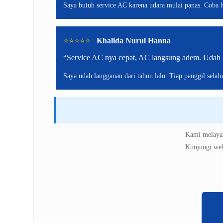
Saya butuh service AC karena udara mulai panas. Coba h
⭐️⭐️⭐️⭐️⭐️
Khalida Nurul Hanna
“Service AC nya cepat, AC langsung adem. Udah b
Saya udah langganan dari tahun lalu. Tiap panggil selal
Kami melayan
Kunjungi web