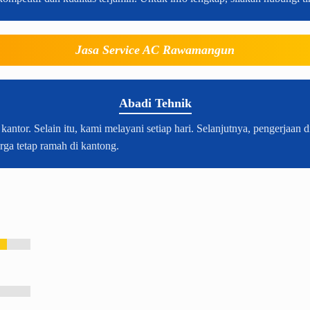
Jasa Service AC Rawamangun
Abadi Tehnik
r. Selain itu, kami melayani setiap hari. Selanjutnya, pengerjaan di
arga tetap ramah di kantong.