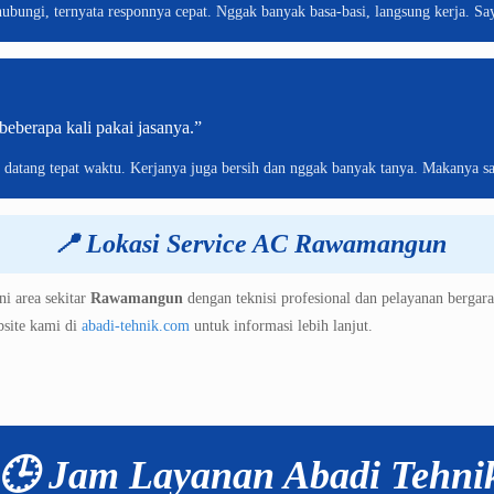
ubungi, ternyata responnya cepat. Nggak banyak basa-basi, langsung kerja. Say
eberapa kali pakai jasanya.”
u datang tepat waktu. Kerjanya juga bersih dan nggak banyak tanya. Makanya sa
📍
Lokasi Service AC Rawamangun
i area sekitar
Rawamangun
dengan teknisi profesional dan pelayanan bergara
site kami di
abadi-tehnik.com
untuk informasi lebih lanjut.
🕒 Jam Layanan Abadi Tehni