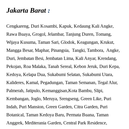
Jakarta Barat
:
Cengkareng
,
Duri Kosambi
,
Kapuk
,
Kedaung Kali Angke
,
Rawa Buaya
,
Grogol
,
Jelambar
,
Tanjung Duren
,
Tomang
,
Wijaya Kusuma
,
Taman Sari
,
Glodok
,
Keagungan
,
Krukut
,
Mangga Besar
,
Maphar
,
Pinangsia
,
Tangki
,
Tambora
,
Angke
,
Duri
,
Jembatan Besi
,
Jembatan Lima
,
Kali Anyar
,
Krendang
,
Pekojan
,
Roa Malaka
,
Tanah Sereal
,
Kebon Jeruk
,
Duri Kepa
,
Kedoya
, Kelapa Dua,
Sukabumi Selatan
,
Sukabumi Utara
,
Kalideres
,
Kamal
,
Pegadungan
,
Taman Semanan
,
Tegal Alur
,
Palmerah
,
Jatipulo
,
Kemanggisan
,
Kota Bambu
,
Slipi
,
Kembangan
,
Joglo
,
Meruya
,
Srengseng
,
Green Like
,
Puri
Indah
,
Puri Mansion
,
Green Garden
,
Citra Garden
,
Puri
Botanical
,
Taman Kedoya Baru
, Permata Buana, Taman
Anggrek, Mediterania Garden, Central Park Residence,