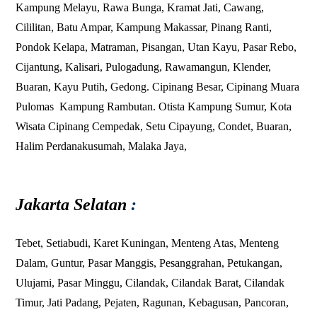
Kampung Melayu
,
Rawa Bunga
,
Kramat Jati
,
Cawang
,
Cililitan
,
Batu Ampar
,
Kampung Makassar
,
Pinang Ranti
,
Pondok Kelapa
,
Matraman
,
Pisangan
,
Utan Kayu
,
Pasar Rebo
,
Cijantung
,
Kalisari
,
Pulogadung
,
Rawamangun
,
Klender
,
Buaran
,
Kayu Putih
,
Gedong
.
Cipinang Besar
,
Cipinang Muara
Pulomas
Kampung Rambutan
.
Otista
Kampung Sumur
,
Kota
Wisata
Cipinang Cempedak
,
Setu Cipayung
,
Condet
,
Buaran
,
Halim Perdanakusumah
,
Malaka Jaya
,
Jakarta Selatan
:
Tebet
,
Setiabudi
,
Karet Kuningan
,
Menteng Atas
,
Menteng
Dalam
,
Guntur
,
Pasar Manggis
,
Pesanggrahan
,
Petukangan
,
Ulujami
,
Pasar Minggu
,
Cilandak
,
Cilandak Barat
,
Cilandak
Timur
,
Jati Padang
,
Pejaten
,
Ragunan
,
Kebagusan
,
Pancoran
,