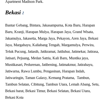
Apartment Madison Park.
Bekasi
:
Bantar Gebang
,
Bintara
,
Jakasampurna
,
Kota Baru
,
Harapan
Baru
,
Kranji
,
Harapan Mulya
,
Harapan Jaya
,
Grand Wisata
,
Jakamulya
,
Jakasetia
,
Marga Jaya
,
Pekayon
,
Aren Jaya
,
Bekasi
Jaya
,
Margahayu
,
Kaliabang Tengah
,
Margamulya
,
Perwira
,
Teluk Pucung
,
Jatiasih
,
Jatikramat
,
Jatiluhur
,
Jatimekar
,
Jatirasa
,
Jatisari
,
Pejuang
,
Medan Satria
,
Kali Baru
,
Mustika jaya
,
Mustikasari
,
Pedurenan
,
Jatibening
,
Jatimakmur
,
Jatirahayu
,
Jatiwarna
,
Rawa Lumbu
,
Pengasinan
,
Harapan Indah
,
Jatiwaringin
,
Taman Galaxy
,
Kemang Pratama
,
Tambun
,
Tambun Selatan
,
Cibitung,
Tambun Utara
,
Lemah Abang
, Setu,
Bekasi barat
,
Bekasi Timur
,
Bekasi Selatan
,
Bekasi Utara
,
Bekasi Kota