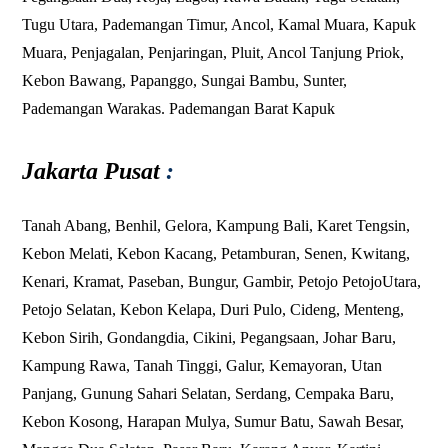
Tugu Utara
,
Pademangan Timur
,
Ancol
,
Kamal Muara
,
Kapuk
Muara
,
Penjagalan
,
Penjaringan
,
Pluit
,
Ancol
Tanjung Priok
,
Kebon Bawang
,
Papanggo
,
Sungai Bambu
,
Sunter
,
Pademangan
Warakas
.
Pademangan Barat
Kapuk
Jakarta Pusat
:
Tanah Abang
,
Benhil
,
Gelora
,
Kampung Bali
,
Karet Tengsin
,
Kebon Melati
,
Kebon Kacang
,
Petamburan
,
Senen
,
Kwitang
,
Kenari
,
Kramat
,
Paseban
,
Bungur
,
Gambir
,
Petojo
PetojoUtara
,
Petojo Selatan
,
Kebon Kelapa
,
Duri Pulo
,
Cideng
,
Menteng
,
Kebon Sirih
,
Gondangdia
,
Cikini
,
Pegangsaan
,
Johar Baru
,
Kampung Rawa
,
Tanah Tinggi
,
Galur
,
Kemayoran
,
Utan
Panjang
,
Gunung Sahari Selatan
,
Serdang
,
Cempaka Baru
,
Kebon Kosong
,
Harapan Mulya
,
Sumur Batu
,
Sawah Besar
,