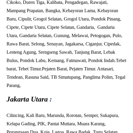
Cikoko
,
Duren Tiga
,
Kalibata
,
Pengadegan
,
Rawajati
,
Mampang Prapatan
,
Bangka
,
Kebayoran Lama
,
Kebayoran
Baru
,
Cipulir
,
Grogol Selatan
,
Grogol Utara
,
Pondok Pinang
,
Cipete
,
Cipete Utara
,
Cipete Selatan
,
Gandaria
,
Gandaria
Utara
,
Gandaria Selatan
,
Gunung
,
Melawai
,
Petogogan
,
Pulo
,
Rawa Barat
,
Selong
,
Senayan
,
Jagakarsa
,
Ciganjur
,
Cipedak
,
Lenteng Agung
,
Srengseng Sawah
,
Tanjung Barat
,
Lebak
Bulus
,
Pondok Labu
,
Kemang
,
Fatmawati
,
Pondok Indah
.
Tebet
barat
,
Tebet Timur
.
Pejaten Barat
,
Pejaten Timur
.
Antasari
,
Tendean
,
Rasuna Said
,
TB Simatupang
,
Panglima Polim
,
Tegal
Parang
,
Jakarta Utara
:
Cilincing
,
Kali Baru
,
Marunda
,
Rorotan
,
Semper
,
Sukapura
,
Kelapa Gading
,
PIK
,
Pantai Mutiara
,
Muara Karang
,
Pegangsaan Dua
,
Koja
,
Lagoa
,
Rawa Badak
, Tugu Selatan,