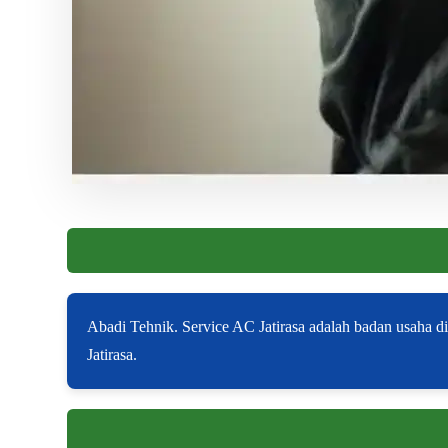
Abadi Tehnik. Service AC Jatirasa adalah badan usaha 
Jatirasa.