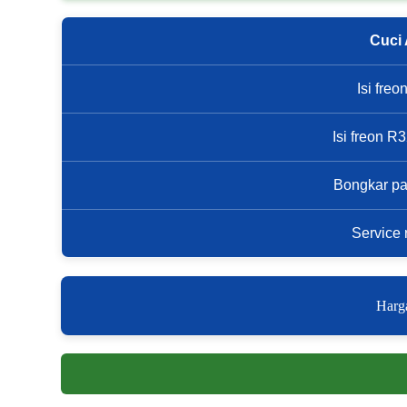
Cuci
Isi fre
Isi freon 
Bongkar p
Service 
Harga