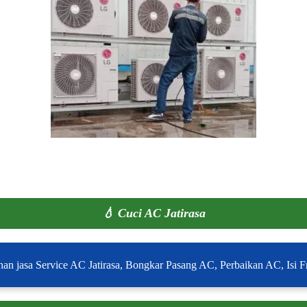
💧
Cuci AC Jatirasa
nan jasa Service AC Jatirasa, Bongkar Pasang AC, Perbaikan AC, Isi Fr