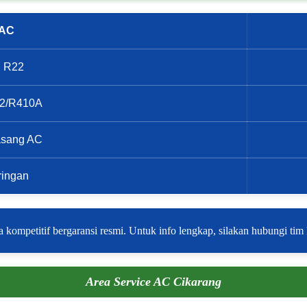
 AC
on R22
R32/R410A
asang AC
ringan
 kompetitif bergaransi resmi. Untuk info lengkap, silakan hubungi tim
Area Service AC Cikarang