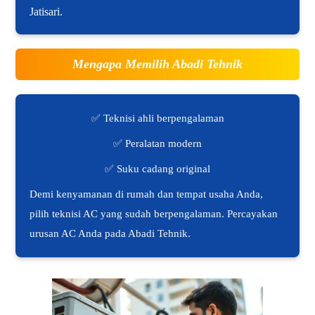
Jatisari.
Mengapa Memilih Abadi Tehnik
✅ Teknisi ahli berpengalaman
✅ Peralatan modern
✅ Suku cadang original
Demi kenyamanan di rumah dan tempat usaha Anda,
pilih teknisi AC yang sudah berpengalaman. Percayakan
urusan AC Anda pada Abadi Tehnik.