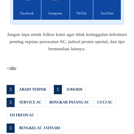
Facebook
Instagram
TikTok
YouTube
Jangan lupa untuk follow kami agar tidak ketinggalan informasi
penting seputar perawatan AC, jadwal promo spesial, dan tips
bermanfaat lainnya.
</div
ABADI TEHNIK
11/04/2026
SERVICE AC
BONGKAR PASANG AC
CUCI AC
ISI FREON AC
BENGKEL AC JATISARI