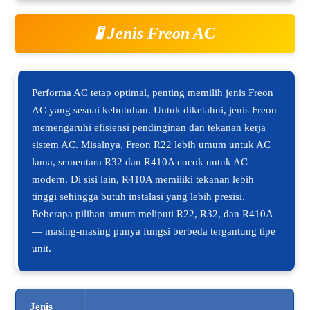
🧪 Jenis Freon AC
Performa AC tetap optimal, penting memilih jenis Freon
AC yang sesuai kebutuhan. Untuk diketahui, jenis Freon
memengaruhi efisiensi pendinginan dan tekanan kerja
sistem AC. Misalnya, Freon R22 lebih umum untuk AC
lama, sementara R32 dan R410A cocok untuk AC
modern. Di sisi lain, R410A memiliki tekanan lebih
tinggi sehingga butuh instalasi yang lebih presisi.
Beberapa pilihan umum meliputi R22, R32, dan R410A
— masing-masing punya fungsi berbeda tergantung tipe
unit.
Jenis