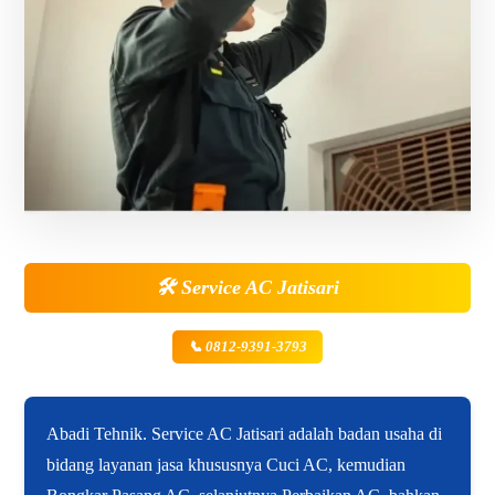
🛠️
Service AC Jatisari
📞 0812-9391-3793
Abadi Tehnik. Service AC Jatisari adalah badan usaha di
bidang layanan jasa khususnya Cuci AC, kemudian