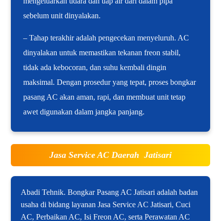
mengeluarkan udara dan uap air dari dalam pipa
sebelum unit dinyalakan.
– Tahap terakhir adalah pengecekan menyeluruh. AC
dinyalakan untuk memastikan tekanan freon stabil,
tidak ada kebocoran, dan suhu kembali dingin
maksimal. Dengan prosedur yang tepat, proses bongkar
pasang AC akan aman, rapi, dan membuat unit tetap
awet digunakan dalam jangka panjang.
Jasa Service AC Daerah Jatisari
Abadi Tehnik. Bongkar Pasang AC Jatisari adalah badan
usaha di bidang layanan Jasa Service AC Jatisari, Cuci
AC, Perbaikan AC, Isi Freon AC, serta Perawatan AC