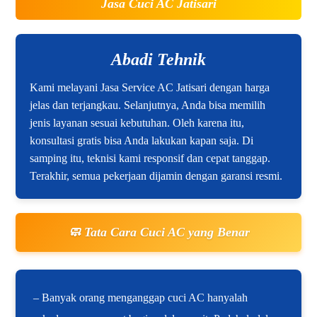
Jasa Cuci AC Jatisari
Abadi Tehnik
Kami melayani Jasa Service AC Jatisari dengan harga
jelas dan terjangkau. Selanjutnya, Anda bisa memilih
jenis layanan sesuai kebutuhan. Oleh karena itu,
konsultasi gratis bisa Anda lakukan kapan saja. Di
samping itu, teknisi kami responsif dan cepat tanggap.
Terakhir, semua pekerjaan dijamin dengan garansi resmi.
🧼 Tata Cara Cuci AC yang Benar
– Banyak orang menganggap cuci AC hanyalah