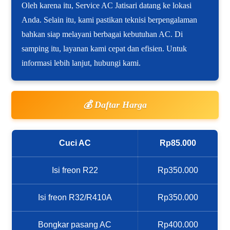
Oleh karena itu, Service AC Jatisari datang ke lokasi
Anda. Selain itu, kami pastikan teknisi berpengalaman
bahkan siap melayani berbagai kebutuhan AC. Di
samping itu, layanan kami cepat dan efisien. Untuk
informasi lebih lanjut, hubungi kami.
💰 Daftar Harga
Cuci AC
Rp85.000
Isi freon R22
Rp350.000
Isi freon R32/R410A
Rp350.000
Bongkar pasang AC
Rp400.000