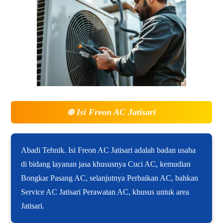
❄️
Isi Freon AC Jatisari
Abadi Tehnik. Isi Freon AC Jatisari adalah badan usaha
di bidang layanan jasa khususnya Cuci AC, kemudian
Bongkar Pasang AC, selanjutnya Perbaikan AC, bahkan
Service AC Jatisari Perawatan AC, khusus untuk area
Jatisari.