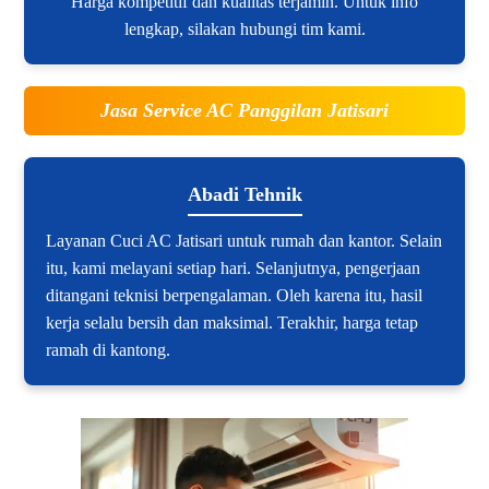
Harga kompetitif dan kualitas terjamin. Untuk info
lengkap, silakan hubungi tim kami.
Jasa Service AC Panggilan Jatisari
Abadi Tehnik
Layanan Cuci AC Jatisari untuk rumah dan kantor. Selain
itu, kami melayani setiap hari. Selanjutnya, pengerjaan
ditangani teknisi berpengalaman. Oleh karena itu, hasil
kerja selalu bersih dan maksimal. Terakhir, harga tetap
ramah di kantong.