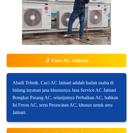
💧
Cuci AC Jatisari
Abadi Tehnik. Cuci AC Jatisari adalah badan usaha di
bidang layanan jasa khususnya Jasa Service AC Jatisari
Bongkar Pasang AC, selanjutnya Perbaikan AC, bahkan
Isi Freon AC, serta Perawatan AC, khusus untuk area
Jatisari.