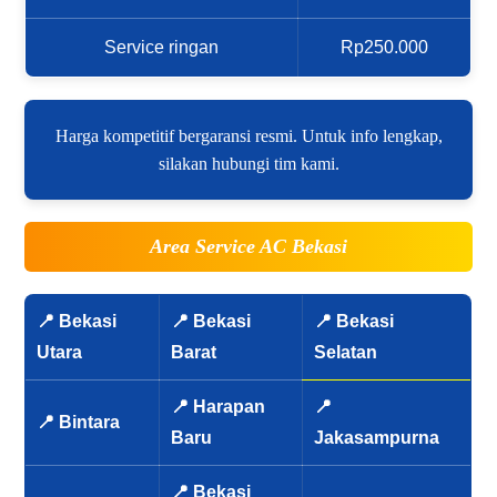
Service ringan
Rp250.000
Harga kompetitif bergaransi resmi. Untuk info lengkap,
silakan hubungi tim kami.
Area Service AC Bekasi
📍 Bekasi
📍 Bekasi
📍 Bekasi
Utara
Barat
Selatan
📍 Harapan
📍
📍 Bintara
Baru
Jakasampurna
📍 Bekasi