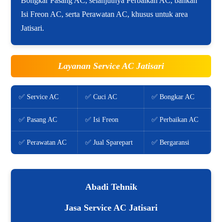
Bongkar Pasang AC, selanjutnya Perbaikan AC, bahkan
Isi Freon AC, serta Perawatan AC, khusus untuk area
Jatisari.
Layanan Service AC Jatisari
✅ Service AC
✅ Cuci AC
✅ Bongkar AC
✅ Pasang AC
✅ Isi Freon
✅ Perbaikan AC
✅ Perawatan AC
✅ Jual Sparepart
✅ Bergaransi
Abadi Tehnik
Jasa Service AC Jatisari