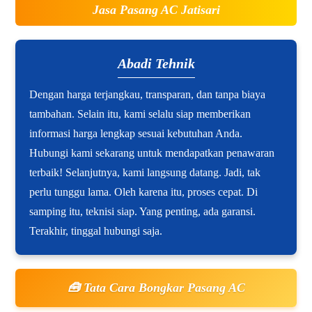
Jasa Pasang AC Jatisari
Abadi Tehnik
Dengan harga terjangkau, transparan, dan tanpa biaya
tambahan. Selain itu, kami selalu siap memberikan
informasi harga lengkap sesuai kebutuhan Anda.
Hubungi kami sekarang untuk mendapatkan penawaran
terbaik! Selanjutnya, kami langsung datang. Jadi, tak
perlu tunggu lama. Oleh karena itu, proses cepat. Di
samping itu, teknisi siap. Yang penting, ada garansi.
Terakhir, tinggal hubungi saja.
🧰 Tata Cara Bongkar Pasang AC