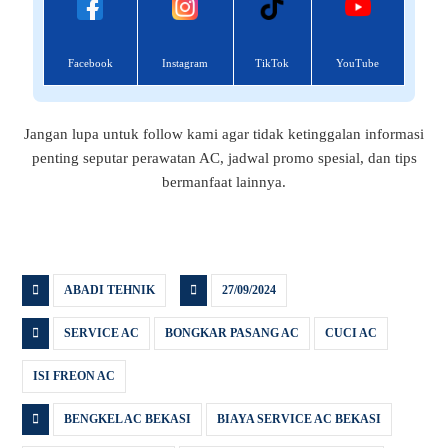
Facebook
Instagram
TikTok
YouTube
Jangan lupa untuk follow kami agar tidak ketinggalan informasi
penting seputar perawatan AC, jadwal promo spesial, dan tips
bermanfaat lainnya.
ABADI TEHNIK
27/09/2024
SERVICE AC
BONGKAR PASANG AC
CUCI AC
ISI FREON AC
BENGKEL AC BEKASI
BIAYA SERVICE AC BEKASI