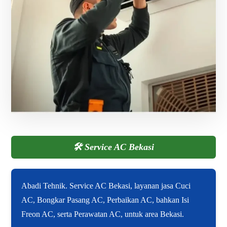
🛠️
Service AC Bekasi
Abadi Tehnik. Service AC Bekasi, layanan jasa Cuci
AC, Bongkar Pasang AC, Perbaikan AC, bahkan Isi
Freon AC, serta Perawatan AC, untuk area Bekasi.