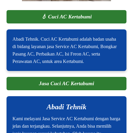
💧
Cuci AC Kertabumi
Abadi Tehnik. Cuci AC Kertabumi adalah badan usaha
di bidang layanan jasa Service AC Kertabumi, Bongkar
Pasang AC, Perbaikan AC, Isi Freon AC, serta
Perawatan AC, untuk area Kertabumi.
Jasa Cuci AC Kertabumi
Abadi Tehnik
Kami melayani Jasa Service AC Kertabumi dengan harga
jelas dan terjangkau. Selanjutnya, Anda bisa memilih