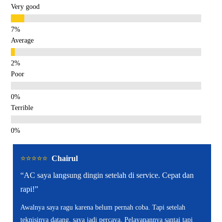
Very good
Average
Poor
Terrible
⭐️⭐️⭐️⭐️⭐️
Chairul
“AC saya langsung dingin setelah di service. Cepat dan
rapi!”
Awalnya saya ragu karena belum pernah coba. Tapi setelah
teknisinya datang, saya jadi percaya. Pelayanannya santai tapi