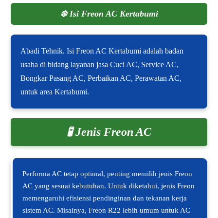
❄️
Isi Freon AC Kertabumi
Abadi Tehnik. Isi Freon AC Kertabumi adalah badan
usaha di bidang layanan jasa Cuci AC, Service AC,
Bongkar Pasang AC, Perbaikan AC, Perawatan AC,
untuk area Kertabumi.
🧪 Jenis Freon AC
Performa AC tetap optimal, penting memilih jenis Freon
AC yang sesuai kebutuhan. Untuk diketahui, jenis Freon
memengaruhi efisiensi pendinginan dan tekanan kerja
sistem AC. Misalnya, Freon R22 lebih umum untuk AC