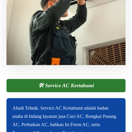
🛠️
Service AC Kertabumi
Abadi Tehnik. Service AC Kertabumi adalah badan
usaha di bidang layanan jasa Cuci AC, Bongkar Pasang
AC, Perbaikan AC, bahkan Isi Freon AC, serta