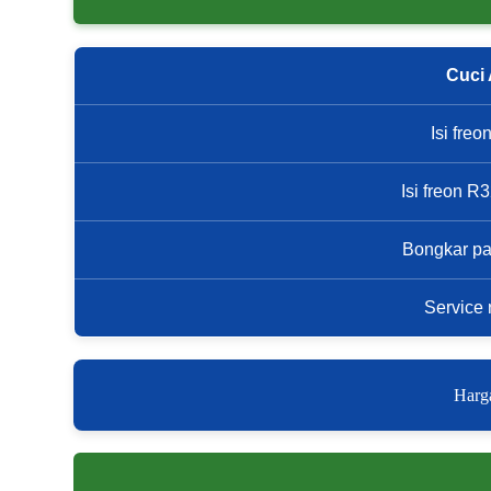
Cuci
Isi fre
Isi freon 
Bongkar p
Service 
Harga