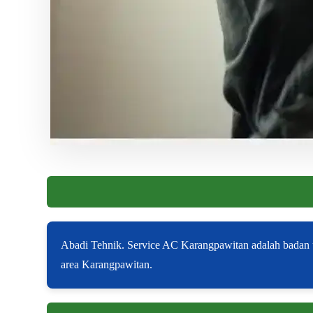
Abadi Tehnik. Service AC Karangpawitan adalah badan 
area Karangpawitan.