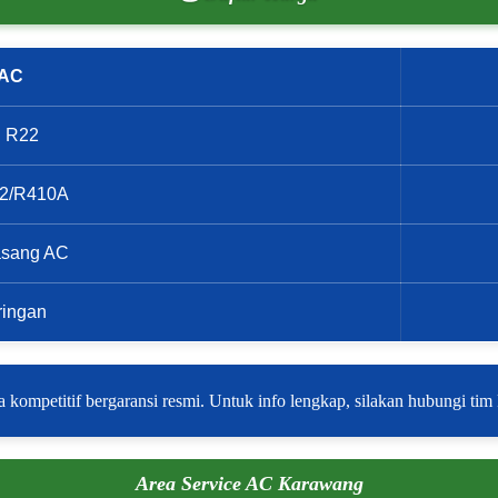
 AC
on R22
R32/R410A
asang AC
ringan
 kompetitif bergaransi resmi. Untuk info lengkap, silakan hubungi tim
Area Service AC Karawang