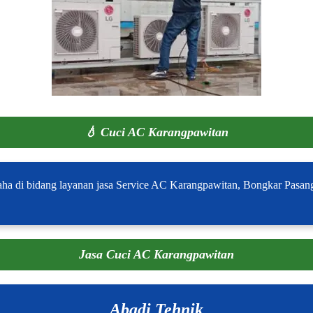
💧
Cuci AC Karangpawitan
ha di bidang layanan jasa Service AC Karangpawitan, Bongkar Pasang
Jasa Cuci AC Karangpawitan
Abadi Tehnik