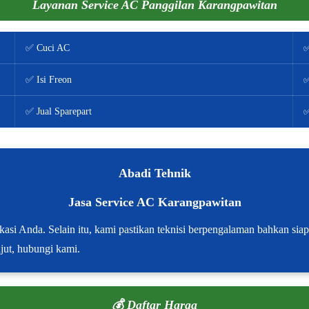
Layanan Service AC Panggilan Karangpawitan
✅ Cuci AC
✅
✅ Isi Freon
✅
✅ Jual Sparepart
✅
Abadi Tehnik
Jasa Service AC Karangpawitan
kasi Anda. Selain itu, kami pastikan teknisi berpengalaman bahkan sia
njut, hubungi kami.
💰 Daftar Harga