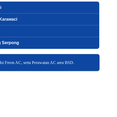
i
 Karawaci
g Serpong
Isi Freon AC, serta Perawatan AC area BSD.