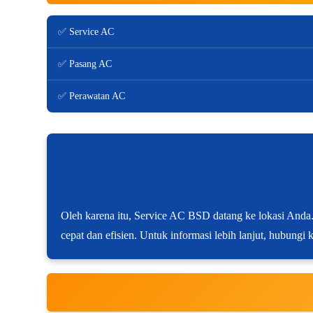
✅ Service AC
✅ Pasang AC
✅ Perawatan AC
Oleh karena itu, Service AC BSD datang ke lokasi Anda.
cepat dan efisien. Untuk informasi lebih lanjut, hubungi 