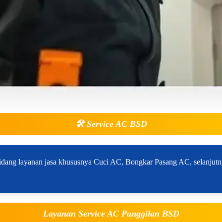
🛠️
Service AC BSD
dang layanan jasa khususnya Cuci AC, Bongkar Pasang AC, selanjutn
Layanan Service AC Panggilan BSD