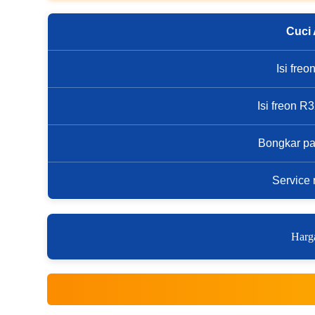
Cuci
Isi fre
Isi freon 
Bongkar p
Service 
Harga