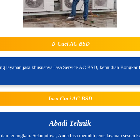
💧
Cuci AC BSD
ng layanan jasa khususnya Jasa Service AC BSD, kemudian Bongkar P
Jasa Cuci AC BSD
Abadi Tehnik
n terjangkau. Selanjutnya, Anda bisa memilih jenis layanan sesuai keb