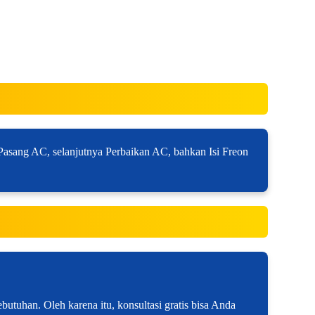
asang AC, selanjutnya Perbaikan AC, bahkan Isi Freon
utuhan. Oleh karena itu, konsultasi gratis bisa Anda