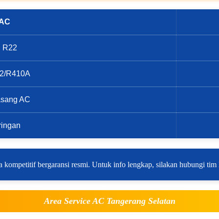
 AC
on R22
R32/R410A
asang AC
ringan
 kompetitif bergaransi resmi. Untuk info lengkap, silakan hubungi tim
Area Service AC Tangerang Selatan