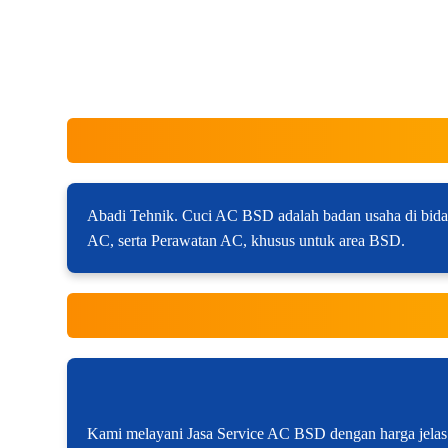
Abadi Tehnik. Cuci AC BSD adalah badan usaha di bida
AC, serta Perawatan AC, khusus untuk area BSD.
Kami melayani Jasa Service AC BSD dengan harga jelas da