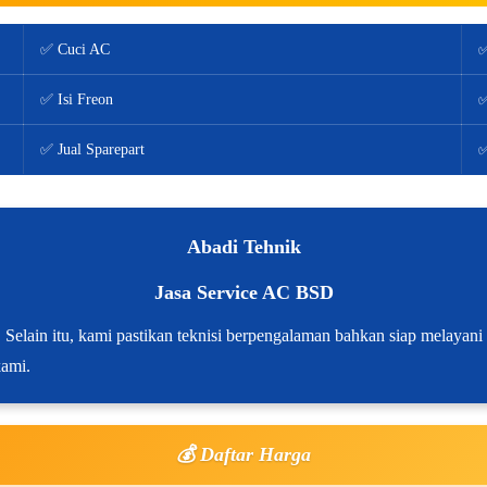
✅ Cuci AC
✅
✅ Isi Freon
✅
✅ Jual Sparepart
✅
Abadi Tehnik
Jasa Service AC BSD
 Selain itu, kami pastikan teknisi berpengalaman bahkan siap melayan
kami.
💰 Daftar Harga