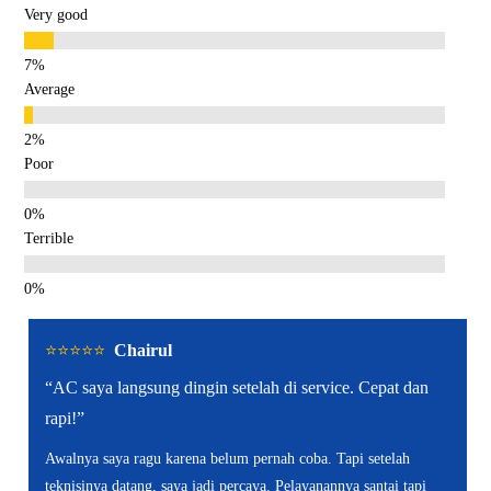
Very good
Average
Poor
Terrible
⭐️⭐️⭐️⭐️⭐️
Chairul
“AC saya langsung dingin setelah di service. Cepat dan
rapi!”
Awalnya saya ragu karena belum pernah coba. Tapi setelah
teknisinya datang, saya jadi percaya. Pelayanannya santai tapi