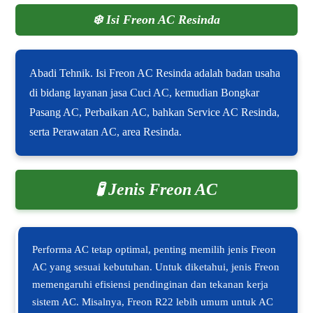
❄️
Isi Freon AC Resinda
Abadi Tehnik. Isi Freon AC Resinda adalah badan usaha
di bidang layanan jasa Cuci AC, kemudian Bongkar
Pasang AC, Perbaikan AC, bahkan Service AC Resinda,
serta Perawatan AC, area Resinda.
🧪 Jenis Freon AC
Performa AC tetap optimal, penting memilih jenis Freon
AC yang sesuai kebutuhan. Untuk diketahui, jenis Freon
memengaruhi efisiensi pendinginan dan tekanan kerja
sistem AC. Misalnya, Freon R22 lebih umum untuk AC