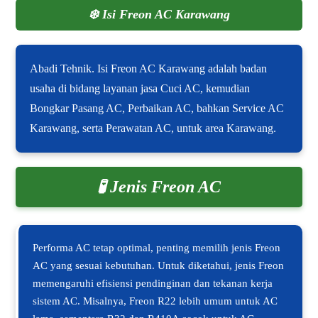
❄️
Isi Freon AC Karawang
Abadi Tehnik. Isi Freon AC Karawang adalah badan
usaha di bidang layanan jasa Cuci AC, kemudian
Bongkar Pasang AC, Perbaikan AC, bahkan Service AC
Karawang, serta Perawatan AC, untuk area Karawang.
🧪 Jenis Freon AC
Performa AC tetap optimal, penting memilih jenis Freon
AC yang sesuai kebutuhan. Untuk diketahui, jenis Freon
memengaruhi efisiensi pendinginan dan tekanan kerja
sistem AC. Misalnya, Freon R22 lebih umum untuk AC