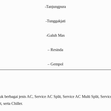
-Tanjungpura
-Tunggakjati
-Galuh Mas
– Resinda
– Gempol
tuk berbagai jenis AC,
Service AC Split
,
Service AC Multi Split
,
Servic
t
, serta
Chiller
.