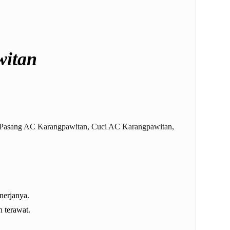
witan
 Pasang AC Karangpawitan, Cuci AC Karangpawitan,
nerjanya.
h terawat.