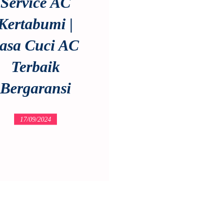
Service AC
Kertabumi |
asa Cuci AC
Terbaik
Bergaransi
17/09/2024