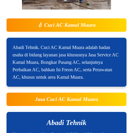
💧
Cuci AC Kamal Muara
Abadi Tehnik. Cuci AC Kamal Muara adalah badan
usaha di bidang layanan jasa khususnya Jasa Service AC
Kamal Muara, Bongkar Pasang AC, selanjutnya
Perbaikan AC, bahkan Isi Freon AC, serta Perawatan
AC, khusus untuk area Kamal Muara.
Jasa Cuci AC Kamal Muara
Abadi Tehnik