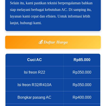
Selain itu, kami pastikan teknisi berpengalaman bahkan
siap melayani berbagai kebutuhan AC. Di samping itu,
layanan kami cepat dan efisien. Untuk informasi lebih
lanjut, hubungi kami.
💰 Daftar Harga
Cuci AC
Rp85.000
Isi freon R22
Rp350.000
Isi freon R32/R410A
Rp350.000
Bongkar pasang AC
Rp400.000