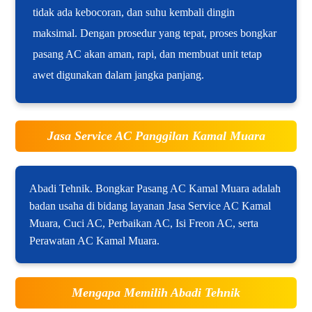
tidak ada kebocoran, dan suhu kembali dingin
maksimal. Dengan prosedur yang tepat, proses bongkar
pasang AC akan aman, rapi, dan membuat unit tetap
awet digunakan dalam jangka panjang.
Jasa Service AC Panggilan Kamal Muara
Abadi Tehnik. Bongkar Pasang AC Kamal Muara adalah
badan usaha di bidang layanan Jasa Service AC Kamal
Muara, Cuci AC, Perbaikan AC, Isi Freon AC, serta
Perawatan AC Kamal Muara.
Mengapa Memilih Abadi Tehnik