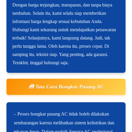
Dengan harga terjangkau, transparan, dan tanpa biaya
tambahan. Selain itu, kami selalu siap memberikan
informasi harga lengkap sesuai kebutuhan Anda.
Hubungi kami sekarang untuk mendapatkan penawaran
terbaik! Selanjutnya, kami langsung datang. Jadi, tak
perlu tunggu lama. Oleh karena itu, proses cepat. Di
samping itu, teknisi siap. Yang penting, ada garansi.
Terakhir, tinggal hubungi saja.
🧰 Tata Cara Bongkar Pasang AC
– Proses bongkar pasang AC tidak boleh dilakukan
sembarangan karena melibatkan sistem kelistrikan dan
tekanan freon. Dalam praktik Service AC profesional,