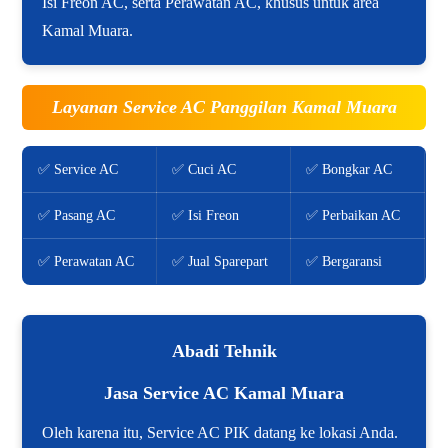
Isi Freon AC, serta Perawatan AC, khusus untuk area
Kamal Muara.
Layanan Service AC Panggilan Kamal Muara
✅ Service AC
✅ Cuci AC
✅ Bongkar AC
✅ Pasang AC
✅ Isi Freon
✅ Perbaikan AC
✅ Perawatan AC
✅ Jual Sparepart
✅ Bergaransi
Abadi Tehnik
Jasa Service AC Kamal Muara
Oleh karena itu, Service AC PIK datang ke lokasi Anda.