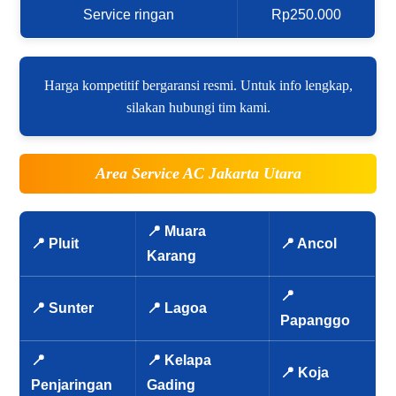
Service ringan
Rp250.000
Harga kompetitif bergaransi resmi. Untuk info lengkap,
silakan hubungi tim kami.
Area Service AC Jakarta Utara
📍 Muara
📍 Pluit
📍 Ancol
Karang
📍
📍 Sunter
📍 Lagoa
Papanggo
📍
📍 Kelapa
📍 Koja
Penjaringan
Gading