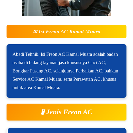
❄️
Isi Freon AC Kamal Muara
Abadi Tehnik. Isi Freon AC Kamal Muara adalah badan
usaha di bidang layanan jasa khususnya Cuci AC,
Bongkar Pasang AC, selanjutnya Perbaikan AC, bahkan
Service AC Kamal Muara, serta Perawatan AC, khusus
untuk area Kamal Muara.
🧪 Jenis Freon AC