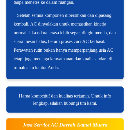
tanpa menetes ke dalam ruangan.
– Setelah semua komponen dibersihkan dan dipasang
kembali, AC dinyalakan untuk memastikan kinerja
normal. Jika udara terasa lebih segar, dingin merata, dan
suara mesin halus, berarti proses cuci AC berhasil.
Perawatan rutin bukan hanya memperpanjang usia AC,
tetapi juga menjaga kenyamanan dan kualitas udara di
rumah atau kantor Anda.
Harga kompetitif dan kualitas terjamin. Untuk info
lengkap, silakan hubungi tim kami.
Jasa Service AC Daerah Kamal Muara