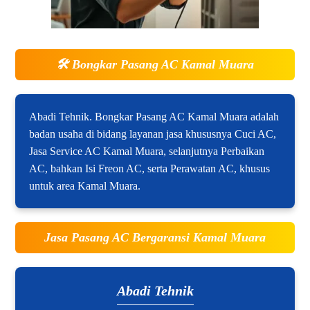
🛠️
Bongkar Pasang AC Kamal Muara
Abadi Tehnik. Bongkar Pasang AC Kamal Muara adalah
badan usaha di bidang layanan jasa khususnya Cuci AC,
Jasa Service AC Kamal Muara, selanjutnya Perbaikan
AC, bahkan Isi Freon AC, serta Perawatan AC, khusus
untuk area Kamal Muara.
Jasa Pasang AC Bergaransi Kamal Muara
Abadi Tehnik