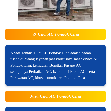
💧
Cuci AC Pondok Cina
Abadi Tehnik. Cuci AC Pondok Cina adalah badan
usaha di bidang layanan jasa khususnya Jasa Service AC
Pondok Cina, kemudian Bongkar Pasang AC,
selanjutnya Perbaikan AC, bahkan Isi Freon AC, serta
Perawatan AC, khusus untuk area Pondok Cina.
Jasa Cuci AC Pondok Cina