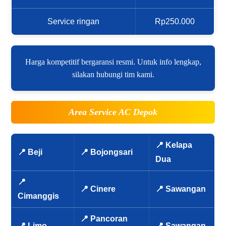
Service ringan
Rp250.000
Harga kompetitif bergaransi resmi. Untuk info lengkap,
silakan hubungi tim kami.
Area Service AC Depok
📍 Kelapa
📍 Beji
📍 Bojongsari
Dua
📍
📍 Cinere
📍 Sawangan
Cimanggis
📍 Pancoran
📍 Limo
📍 Sawangan