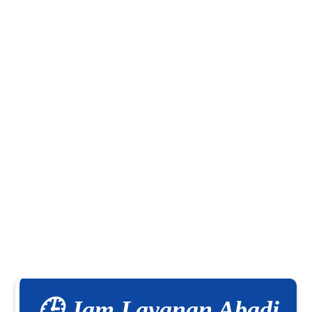
🕒 Jam Layanan Abadi