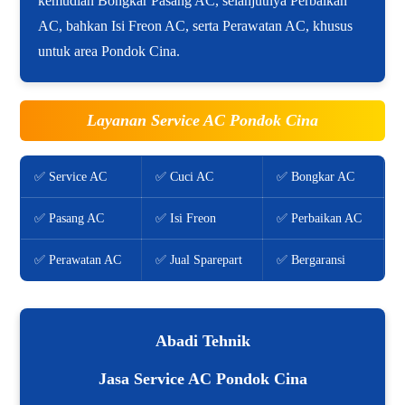
kemudian Bongkar Pasang AC, selanjutnya Perbaikan
AC, bahkan Isi Freon AC, serta Perawatan AC, khusus
untuk area Pondok Cina.
Layanan Service AC Pondok Cina
✅ Service AC
✅ Cuci AC
✅ Bongkar AC
✅ Pasang AC
✅ Isi Freon
✅ Perbaikan AC
✅ Perawatan AC
✅ Jual Sparepart
✅ Bergaransi
Abadi Tehnik
Jasa Service AC Pondok Cina