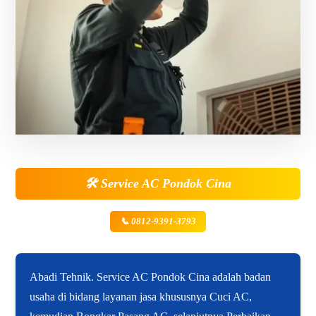
🛠️
Service AC Pondok Cina
📞 0812-9391-3793
Abadi Tehnik. Service AC Pondok Cina adalah badan
usaha di bidang layanan jasa khususnya Cuci AC,