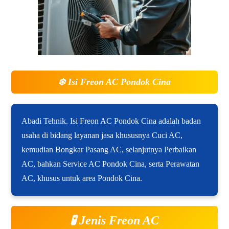
❄️
Isi Freon AC Pondok Cina
Abadi Tehnik. Isi Freon AC Pondok Cina adalah badan
usaha di bidang layanan jasa khususnya Cuci AC,
kemudian Bongkar Pasang AC, selanjutnya Perbaikan
AC, bahkan Service AC Pondok Cina, serta Perawatan
AC, khusus untuk area Pondok Cina.
🧪 Jenis Freon AC