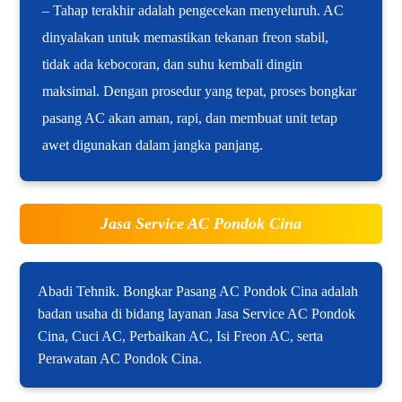
– Tahap terakhir adalah pengecekan menyeluruh. AC
dinyalakan untuk memastikan tekanan freon stabil,
tidak ada kebocoran, dan suhu kembali dingin
maksimal. Dengan prosedur yang tepat, proses bongkar
pasang AC akan aman, rapi, dan membuat unit tetap
awet digunakan dalam jangka panjang.
Jasa Service AC Pondok Cina
Abadi Tehnik. Bongkar Pasang AC Pondok Cina adalah
badan usaha di bidang layanan Jasa Service AC Pondok
Cina, Cuci AC, Perbaikan AC, Isi Freon AC, serta
Perawatan AC Pondok Cina.