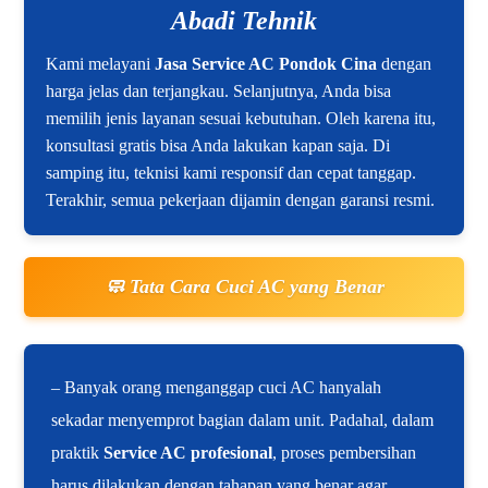
Abadi Tehnik
Kami melayani
Jasa Service AC Pondok Cina
dengan
harga jelas dan terjangkau. Selanjutnya, Anda bisa
memilih jenis layanan sesuai kebutuhan. Oleh karena itu,
konsultasi gratis bisa Anda lakukan kapan saja. Di
samping itu, teknisi kami responsif dan cepat tanggap.
Terakhir, semua pekerjaan dijamin dengan garansi resmi.
🧼 Tata Cara Cuci AC yang Benar
– Banyak orang menganggap cuci AC hanyalah
sekadar menyemprot bagian dalam unit. Padahal, dalam
praktik
Service AC profesional
, proses pembersihan
harus dilakukan dengan tahapan yang benar agar