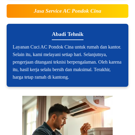
Jasa Service AC Pondok Cina
Abadi Tehnik
Layanan Cuci AC Pondok Cina untuk rumah dan kantor.
Selain itu, kami melayani setiap hari. Selanjutnya,
pengerjaan ditangani teknisi berpengalaman. Oleh karena
itu, hasil kerja selalu bersih dan maksimal. Terakhir,
harga tetap ramah di kantong.