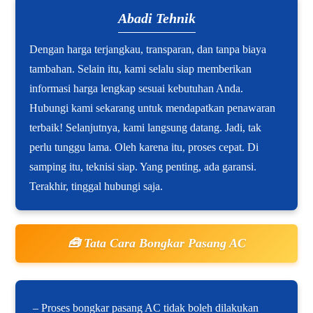
Abadi Tehnik
Dengan harga terjangkau, transparan, dan tanpa biaya
tambahan. Selain itu, kami selalu siap memberikan
informasi harga lengkap sesuai kebutuhan Anda.
Hubungi kami sekarang untuk mendapatkan penawaran
terbaik! Selanjutnya, kami langsung datang. Jadi, tak
perlu tunggu lama. Oleh karena itu, proses cepat. Di
samping itu, teknisi siap. Yang penting, ada garansi.
Terakhir, tinggal hubungi saja.
🧰 Tata Cara Bongkar Pasang AC
– Proses bongkar pasang AC tidak boleh dilakukan