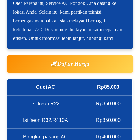
Oleh karena itu, Service AC Pondok Cina datang ke
lokasi Anda. Selain itu, kami pastikan teknisi
berpengalaman bahkan siap melayani berbagai
kebutuhan AC. Di samping itu, layanan kami cepat dan
efisien. Untuk informasi lebih lanjut, hubungi kami.
💰 Daftar Harga
Cuci AC
Rp85.000
Isi freon R22
Rp350.000
Isi freon R32/R410A
Rp350.000
Bongkar pasang AC
Rp400.000