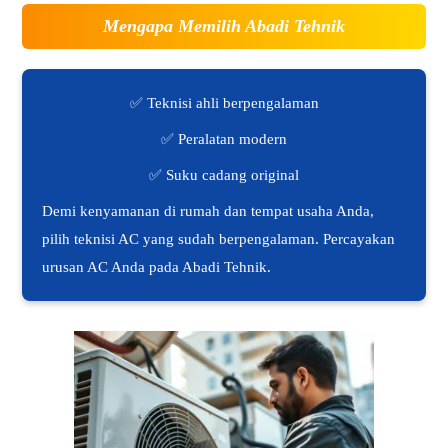
Mengapa Memilih Abadi Tehnik
✅ Teknisi ahli berpengalaman
✅ Peralatan modern
✅ Suku cadang original
Demi kenyamanan di rumah dan tempat usaha Anda,
pilih teknisi AC yang sudah berpengalaman. Percayakan
urusan AC Anda pada Abadi Tehnik.