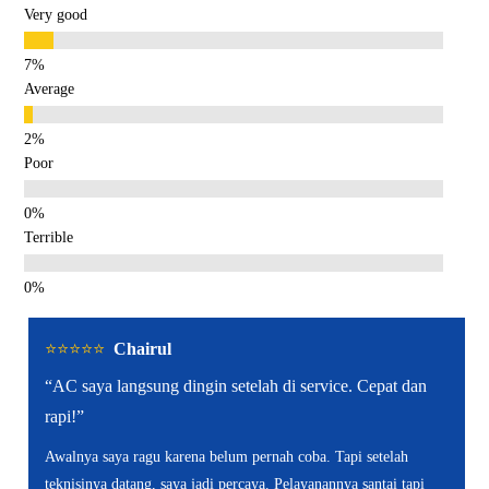
Very good
Average
Poor
Terrible
⭐️⭐️⭐️⭐️⭐️
Chairul
“AC saya langsung dingin setelah di service. Cepat dan
rapi!”
Awalnya saya ragu karena belum pernah coba. Tapi setelah
teknisinya datang, saya jadi percaya. Pelayanannya santai tapi