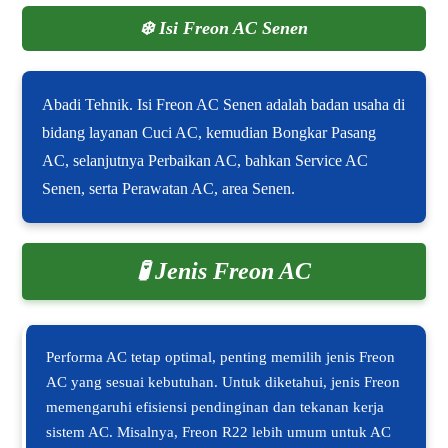
❄️
Isi Freon AC Senen
Abadi Tehnik. Isi Freon AC Senen adalah badan usaha di
bidang layanan Cuci AC, kemudian Bongkar Pasang
AC, selanjutnya Perbaikan AC, bahkan Service AC
Senen, serta Perawatan AC, area Senen.
🧪 Jenis Freon AC
Performa AC tetap optimal, penting memilih jenis Freon
AC yang sesuai kebutuhan. Untuk diketahui, jenis Freon
memengaruhi efisiensi pendinginan dan tekanan kerja
sistem AC. Misalnya, Freon R22 lebih umum untuk AC