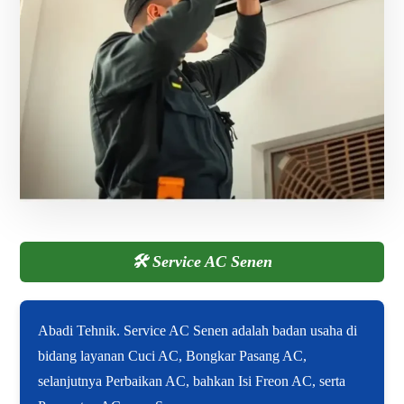
🛠️
Service AC Senen
Abadi Tehnik. Service AC Senen adalah badan usaha di
bidang layanan Cuci AC, Bongkar Pasang AC,
selanjutnya Perbaikan AC, bahkan Isi Freon AC, serta