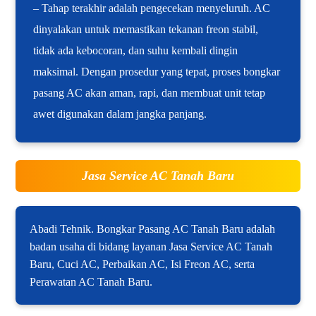
– Tahap terakhir adalah pengecekan menyeluruh. AC
dinyalakan untuk memastikan tekanan freon stabil,
tidak ada kebocoran, dan suhu kembali dingin
maksimal. Dengan prosedur yang tepat, proses bongkar
pasang AC akan aman, rapi, dan membuat unit tetap
awet digunakan dalam jangka panjang.
Jasa Service AC Tanah Baru
Abadi Tehnik. Bongkar Pasang AC Tanah Baru adalah
badan usaha di bidang layanan Jasa Service AC Tanah
Baru, Cuci AC, Perbaikan AC, Isi Freon AC, serta
Perawatan AC Tanah Baru.