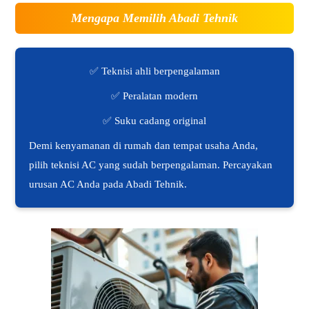
Mengapa Memilih Abadi Tehnik
✅ Teknisi ahli berpengalaman
✅ Peralatan modern
✅ Suku cadang original
Demi kenyamanan di rumah dan tempat usaha Anda,
pilih teknisi AC yang sudah berpengalaman. Percayakan
urusan AC Anda pada Abadi Tehnik.