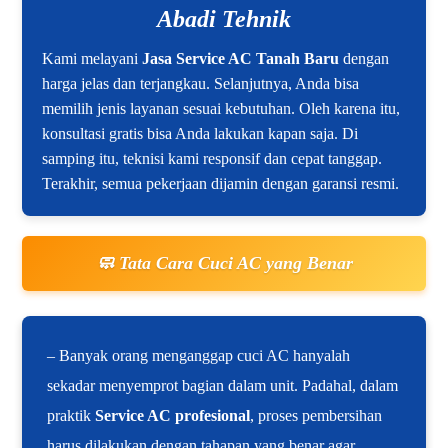
Abadi Tehnik
Kami melayani
Jasa Service AC Tanah Baru
dengan
harga jelas dan terjangkau. Selanjutnya, Anda bisa
memilih jenis layanan sesuai kebutuhan. Oleh karena itu,
konsultasi gratis bisa Anda lakukan kapan saja. Di
samping itu, teknisi kami responsif dan cepat tanggap.
Terakhir, semua pekerjaan dijamin dengan garansi resmi.
🧼 Tata Cara Cuci AC yang Benar
– Banyak orang menganggap cuci AC hanyalah
sekadar menyemprot bagian dalam unit. Padahal, dalam
praktik
Service AC profesional
, proses pembersihan
harus dilakukan dengan tahapan yang benar agar