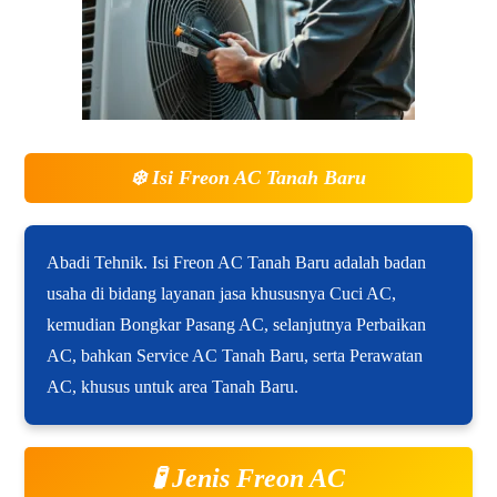
❄️
Isi Freon AC Tanah Baru
Abadi Tehnik. Isi Freon AC Tanah Baru adalah badan
usaha di bidang layanan jasa khususnya Cuci AC,
kemudian Bongkar Pasang AC, selanjutnya Perbaikan
AC, bahkan Service AC Tanah Baru, serta Perawatan
AC, khusus untuk area Tanah Baru.
🧪 Jenis Freon AC