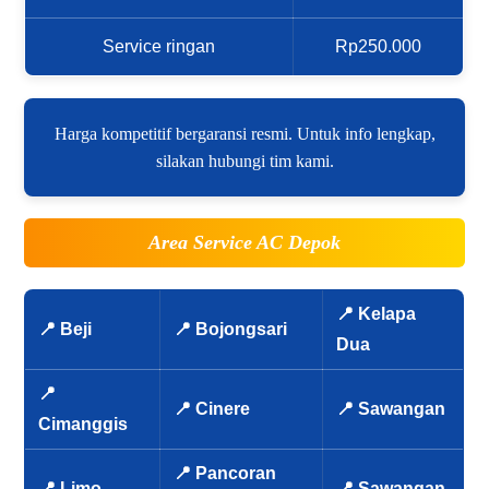
Service ringan
Rp250.000
Harga kompetitif bergaransi resmi. Untuk info lengkap,
silakan hubungi tim kami.
Area Service AC Depok
📍 Kelapa
📍 Beji
📍 Bojongsari
Dua
📍
📍 Cinere
📍 Sawangan
Cimanggis
📍 Pancoran
📍 Limo
📍 Sawangan