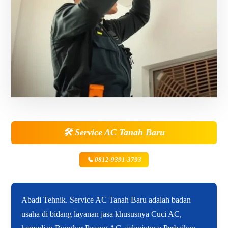
🛠️
Service AC Tanah Baru
📞 0812-9391-3793
Abadi Tehnik. Service AC Tanah Baru adalah badan
usaha di bidang layanan jasa khususnya Cuci AC,