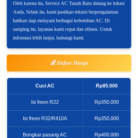
Oleh karena itu, Service AC Tanah Baru datang ke lokasi
Anda. Selain itu, kami pastikan teknisi berpengalaman
bahkan siap melayani berbagai kebutuhan AC. Di
samping itu, layanan kami cepat dan efisien. Untuk
informasi lebih lanjut, hubungi kami.
💰 Daftar Harga
Cuci AC
Rp85.000
Isi freon R22
Rp350.000
Isi freon R32/R410A
Rp350.000
Bongkar pasang AC
Rp400.000