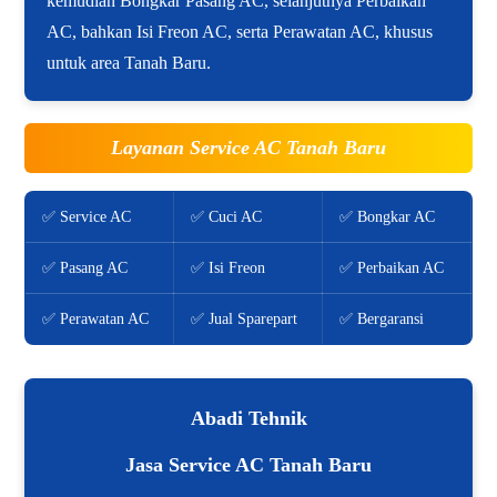
kemudian Bongkar Pasang AC, selanjutnya Perbaikan
AC, bahkan Isi Freon AC, serta Perawatan AC, khusus
untuk area Tanah Baru.
Layanan Service AC Tanah Baru
✅ Service AC
✅ Cuci AC
✅ Bongkar AC
✅ Pasang AC
✅ Isi Freon
✅ Perbaikan AC
✅ Perawatan AC
✅ Jual Sparepart
✅ Bergaransi
Abadi Tehnik
Jasa Service AC Tanah Baru