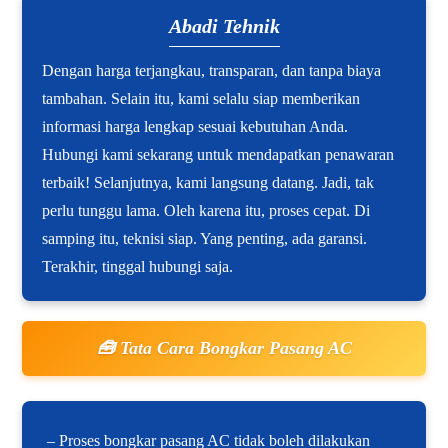
Abadi Tehnik
Dengan harga terjangkau, transparan, dan tanpa biaya
tambahan. Selain itu, kami selalu siap memberikan
informasi harga lengkap sesuai kebutuhan Anda.
Hubungi kami sekarang untuk mendapatkan penawaran
terbaik! Selanjutnya, kami langsung datang. Jadi, tak
perlu tunggu lama. Oleh karena itu, proses cepat. Di
samping itu, teknisi siap. Yang penting, ada garansi.
Terakhir, tinggal hubungi saja.
🧰 Tata Cara Bongkar Pasang AC
– Proses bongkar pasang AC tidak boleh dilakukan