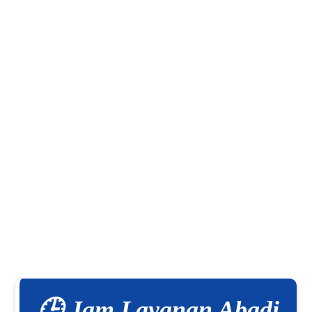
🕒 Jam Layanan Abadi