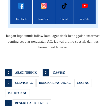
Facebook
Instagram
TikTok
YouTube
Jangan lupa untuk follow kami agar tidak ketinggalan informasi
penting seputar perawatan AC, jadwal promo spesial, dan tips
bermanfaat lainnya.
ABADI TEHNIK
15/09/2025
SERVICE AC
BONGKAR PASANG AC
CUCI AC
ISI FREON AC
BENGKEL AC KLENDER