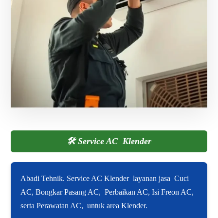
🛠️
Service AC Klender
Abadi Tehnik. Service AC Klender layanan jasa Cuci
AC, Bongkar Pasang AC, Perbaikan AC, Isi Freon AC,
serta Perawatan AC, untuk area Klender.