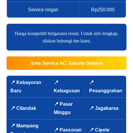
Service ringan
Rp250.000
Harga kompetitif bergaransi resmi. Untuk info lengkap,
silakan hubungi tim kami.
Area Service AC Jakarta Selatan
📍 Kebayoran
📍
📍
Baru
Kebagusan
Pesanggrahan
📍 Pasar
📍 Cilandak
📍 Jagakarsa
Minggu
📍 Mampang
📍 Pancoran
📍 Cipete