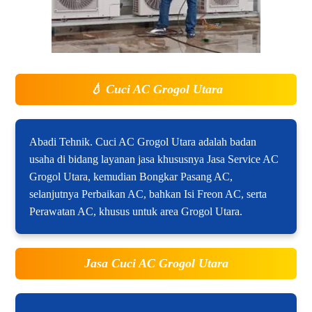
💧
Cuci AC Grogol Utara
Abadi Tehnik. Cuci AC Grogol Utara adalah badan
usaha di bidang layanan jasa khususnya Jasa Service AC
Grogol Utara, kemudian Bongkar Pasang AC,
selanjutnya Perbaikan AC, bahkan Isi Freon AC, serta
Perawatan AC, khusus untuk area Grogol Utara.
Jasa Cuci AC Grogol Utara