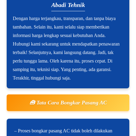
Abadi Tehnik
Dengan harga terjangkau, transparan, dan tanpa biaya
tambahan. Selain itu, kami selalu siap memberikan
informasi harga lengkap sesuai kebutuhan Anda.
Hubungi kami sekarang untuk mendapatkan penawaran
terbaik! Selanjutnya, kami langsung datang. Jadi, tak
perlu tunggu lama. Oleh karena itu, proses cepat. Di
samping itu, teknisi siap. Yang penting, ada garansi.
Terakhir, tinggal hubungi saja.
🧰 Tata Cara Bongkar Pasang AC
– Proses bongkar pasang AC tidak boleh dilakukan