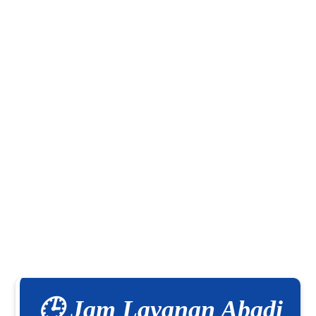
🕒 Jam Layanan Abadi