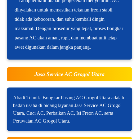
– Tahap terakhir adalah pengecekan menyeluruh. AC
dinyalakan untuk memastikan tekanan freon stabil,
tidak ada kebocoran, dan suhu kembali dingin
maksimal. Dengan prosedur yang tepat, proses bongkar
pasang AC akan aman, rapi, dan membuat unit tetap
awet digunakan dalam jangka panjang.
Jasa Service AC Grogol Utara
Abadi Tehnik. Bongkar Pasang AC Grogol Utara adalah
badan usaha di bidang layanan Jasa Service AC Grogol
Utara, Cuci AC, Perbaikan AC, Isi Freon AC, serta
Perawatan AC Grogol Utara.