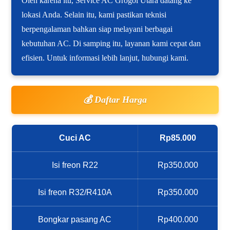
Oleh karena itu, Service AC Grogol Utara datang ke
lokasi Anda. Selain itu, kami pastikan teknisi
berpengalaman bahkan siap melayani berbagai
kebutuhan AC. Di samping itu, layanan kami cepat dan
efisien. Untuk informasi lebih lanjut, hubungi kami.
💰 Daftar Harga
Cuci AC
Rp85.000
Isi freon R22
Rp350.000
Isi freon R32/R410A
Rp350.000
Bongkar pasang AC
Rp400.000