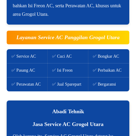
bahkan Isi Freon AC, serta Perawatan AC, khusus untuk
area Grogol Utara.
Layanan Service AC Panggilan Grogol Utara
✅ Service AC
✅ Cuci AC
✅ Bongkar AC
✅ Pasang AC
✅ Isi Freon
✅ Perbaikan AC
✅ Perawatan AC
✅ Jual Sparepart
✅ Bergaransi
Abadi Tehnik
Jasa Service AC Grogol Utara