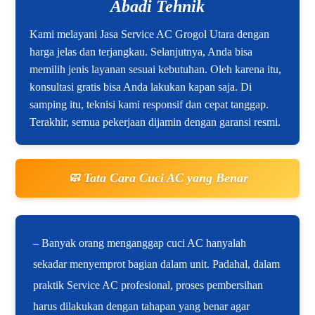
Abadi Tehnik
Kami melayani Jasa Service AC Grogol Utara dengan
harga jelas dan terjangkau. Selanjutnya, Anda bisa
memilih jenis layanan sesuai kebutuhan. Oleh karena itu,
konsultasi gratis bisa Anda lakukan kapan saja. Di
samping itu, teknisi kami responsif dan cepat tanggap.
Terakhir, semua pekerjaan dijamin dengan garansi resmi.
🧼 Tata Cara Cuci AC yang Benar
– Banyak orang menganggap cuci AC hanyalah
sekadar menyemprot bagian dalam unit. Padahal, dalam
praktik Service AC profesional, proses pembersihan
harus dilakukan dengan tahapan yang benar agar