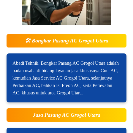
🛠️
Bongkar Pasang AC Grogol Utara
Abadi Tehnik. Bongkar Pasang AC Grogol Utara adalah
badan usaha di bidang layanan jasa khususnya Cuci AC,
kemudian Jasa Service AC Grogol Utara, selanjutnya
Perbaikan AC, bahkan Isi Freon AC, serta Perawatan
AC, khusus untuk area Grogol Utara.
Jasa Pasang AC Grogol Utara