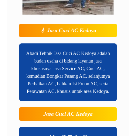
💧
Jasa Cuci AC Kedoya
Abadi Tehnik Jasa Cuci AC Kedoya adalah
badan usaha di bidang layanan jasa
khususnya Jasa Service AC, Cuci AC,
kemudian Bongkar Pasang AC, selanjutnya
Perbaikan AC, bahkan Isi Freon AC, serta
Perawatan AC, khusus untuk area Kedoya.
Jasa Cuci AC Kedoya