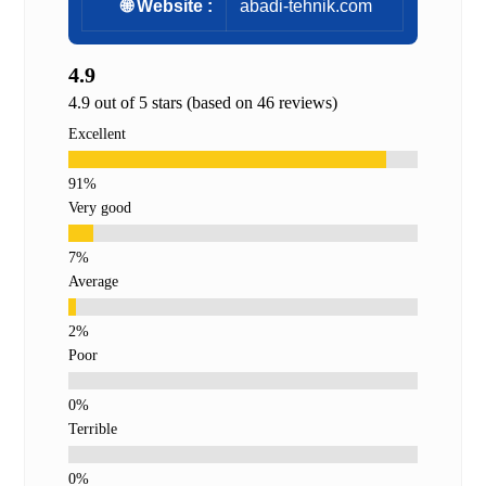
🌐 Website :
abadi-tehnik.com
4.9
4.9 out of 5 stars (based on 46 reviews)
Excellent
Very good
Average
Poor
Terrible