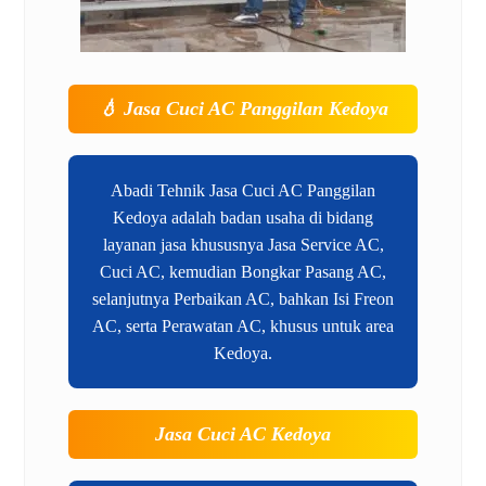
💧
Jasa Cuci AC Panggilan Kedoya
Abadi Tehnik Jasa Cuci AC Panggilan
Kedoya adalah badan usaha di bidang
layanan jasa khususnya Jasa Service AC,
Cuci AC, kemudian Bongkar Pasang AC,
selanjutnya Perbaikan AC, bahkan Isi Freon
AC, serta Perawatan AC, khusus untuk area
Kedoya.
Jasa Cuci AC Kedoya