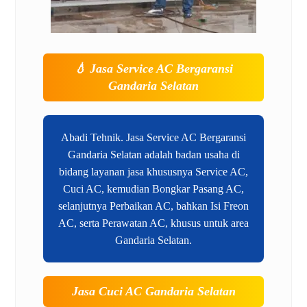
💧
Jasa Service AC Bergaransi
Gandaria Selatan
Abadi Tehnik. Jasa Service AC Bergaransi
Gandaria Selatan adalah badan usaha di
bidang layanan jasa khususnya Service AC,
Cuci AC, kemudian Bongkar Pasang AC,
selanjutnya Perbaikan AC, bahkan Isi Freon
AC, serta Perawatan AC, khusus untuk area
Gandaria Selatan.
Jasa Cuci AC Gandaria Selatan