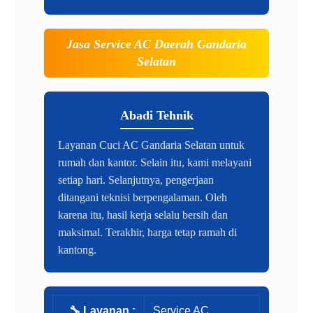
Jasa Service AC Daerah Gandaria
Selatan
Abadi Tehnik
Layanan Cuci AC Gandaria Selatan untuk
rumah dan kantor. Selain itu, kami melayani
setiap hari. Selanjutnya, pengerjaan
ditangani teknisi berpengalaman. Oleh
karena itu, hasil kerja selalu bersih dan
maksimal. Terakhir, harga tetap ramah di
kantong.
🔧 Layanan :
Service AC