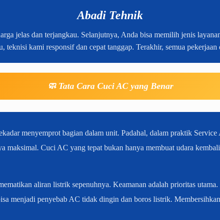
Abadi Tehnik
a jelas dan terjangkau. Selanjutnya, Anda bisa memilih jenis layanan 
u, teknisi kami responsif dan cepat tanggap. Terakhir, semua pekerjaan
🧼 Tata Cara Cuci AC yang Benar
adar menyemprot bagian dalam unit. Padahal, dalam praktik Service 
nya maksimal. Cuci AC yang tepat bukan hanya membuat udara kembali 
matikan aliran listrik sepenuhnya. Keamanan adalah prioritas utama. S
bisa menjadi penyebab AC tidak dingin dan boros listrik. Membersihkan 