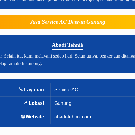
Jasa Service AC Daerah Gunung
Abadi Tehnik
lain itu, kami melayani setiap hari. Selanjutnya, pengerjaan ditangan
tetap ramah di kantong.
🔧 Layanan :
Service AC
📍 Lokasi :
Gunung
🌐 Website :
abadi-tehnik.com