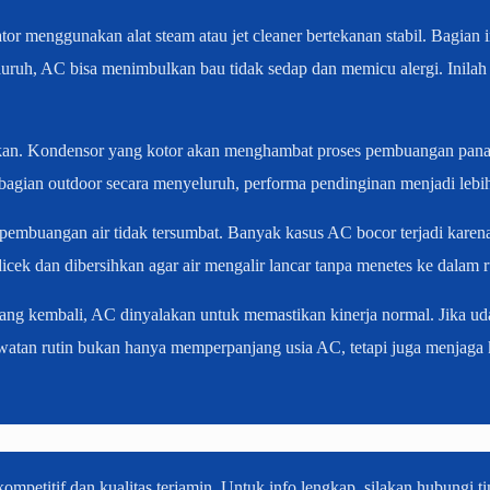
r menggunakan alat steam atau jet cleaner bertekanan stabil. Bagian i
nyeluruh, AC bisa menimbulkan bau tidak sedap dan memicu alergi. Inil
atikan. Kondensor yang kotor akan menghambat proses pembuangan panas
bagian outdoor secara menyeluruh, performa pendinginan menjadi lebih 
 pembuangan air tidak tersumbat. Banyak kasus AC bocor terjadi karen
dicek dan dibersihkan agar air mengalir lancar tanpa menetes ke dalam 
g kembali, AC dinyalakan untuk memastikan kinerja normal. Jika udara
rawatan rutin bukan hanya memperpanjang usia AC, tetapi juga menjaga
ompetitif dan kualitas terjamin. Untuk info lengkap, silakan hubungi t