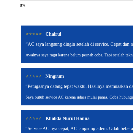
⭐️⭐️⭐️⭐️⭐️
Chairul
“AC saya langsung dingin setelah di service. Cepat dan r
Awalnya saya ragu karena belum pernah coba. Tapi setelah teknis
⭐️⭐️⭐️⭐️⭐️
Ningrum
“Petugasnya datang tepat waktu. Hasilnya memuaskan da
Saya butuh service AC karena udara mulai panas. Coba hubungi,
⭐️⭐️⭐️⭐️⭐️
Khalida Nurul Hanna
“Service AC nya cepat, AC langsung adem. Udah beberap