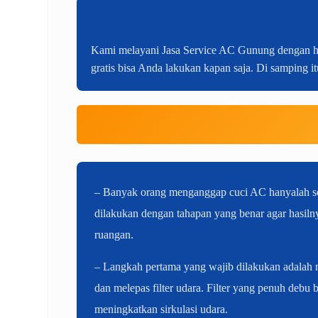
Kami melayani Jasa Service AC Gunung dengan harg
gratis bisa Anda lakukan kapan saja. Di samping it
– Banyak orang menganggap cuci AC hanyalah sek
dilakukan dengan tahapan yang benar agar hasil
ruangan.
– Langkah pertama yang wajib dilakukan adalah me
dan melepas filter udara. Filter yang penuh debu 
meningkatkan sirkulasi udara.