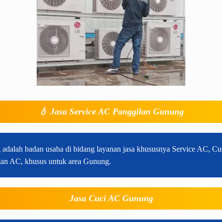
💧
Jasa Service AC Panggilan Gunung
 adalah badan usaha di bidang layanan jasa khususnya Service AC, C
tan AC, khusus untuk area Gunung.
Jasa Cuci AC Gunung