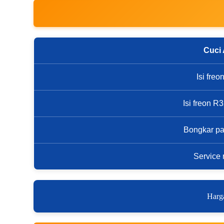
Cuci
Isi fre
Isi freon 
Bongkar p
Service 
Harga