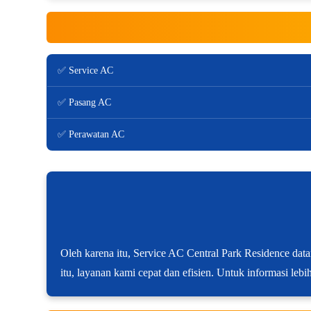
✅ Service AC
✅ Pasang AC
✅ Perawatan AC
Oleh karena itu, Service AC Central Park Residence dat
itu, layanan kami cepat dan efisien. Untuk informasi lebi