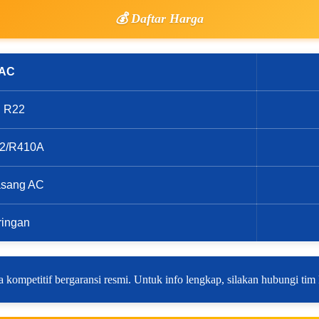
💰 Daftar Harga
 AC
on R22
R32/R410A
asang AC
ringan
 kompetitif bergaransi resmi. Untuk info lengkap, silakan hubungi tim