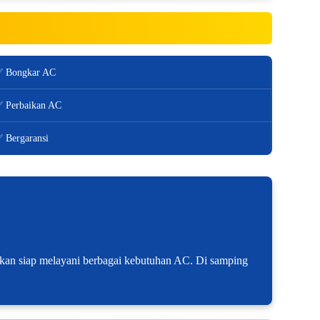
 Bongkar AC
 Perbaikan AC
 Bergaransi
ahkan siap melayani berbagai kebutuhan AC. Di samping