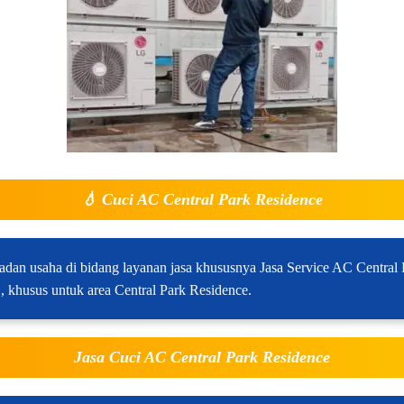
💧
Cuci AC Central Park Residence
adan usaha di bidang layanan jasa khususnya Jasa Service AC Central
 khusus untuk area Central Park Residence.
Jasa Cuci AC Central Park Residence