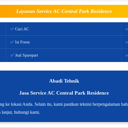
Layanan Service AC Central Park Residence
✅ Cuci AC
✅
✅ Isi Freon
✅
✅ Jual Sparepart
✅
Abadi Tehnik
Jasa Service AC Central Park Residence
ang ke lokasi Anda. Selain itu, kami pastikan teknisi berpengalaman b
h lanjut, hubungi kami.