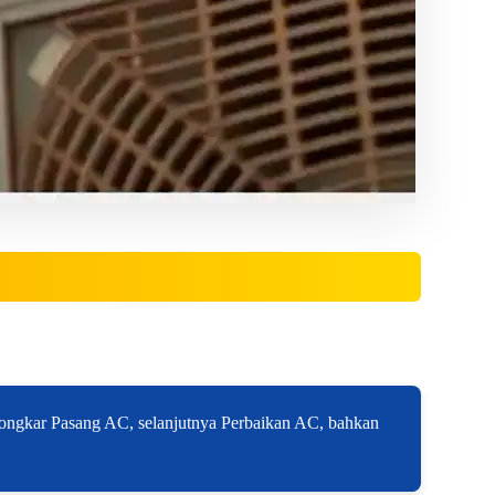
Bongkar Pasang AC, selanjutnya Perbaikan AC, bahkan