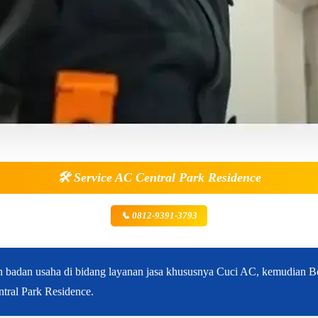
🛠️
Service AC Central Park Residence
📞 0812-9391-3793
ah badan usaha di bidang layanan jasa khususnya Cuci AC, kemudian 
ntral Park Residence.