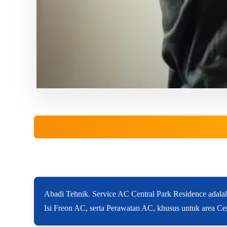
Abadi Tehnik. Service AC Central Park Residence adal
Isi Freon AC, serta Perawatan AC, khusus untuk area Ce