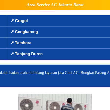
Area Service AC Jakarta Barat
📍 Grogol
📍 Cengkareng
📍 Tambora
📍 Tanjung Duren
adalah badan usaha di bidang layanan jasa Cuci AC, Bongkar Pasang A