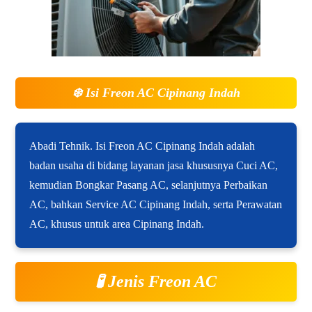
❄️
Isi Freon AC Cipinang Indah
Abadi Tehnik. Isi Freon AC Cipinang Indah adalah
badan usaha di bidang layanan jasa khususnya Cuci AC,
kemudian Bongkar Pasang AC, selanjutnya Perbaikan
AC, bahkan Service AC Cipinang Indah, serta Perawatan
AC, khusus untuk area Cipinang Indah.
🧪 Jenis Freon AC