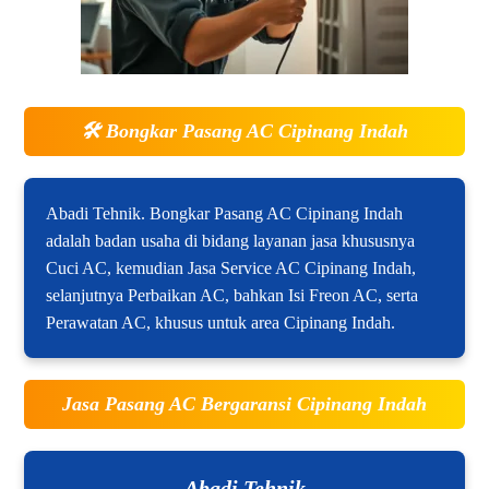
🛠️
Bongkar Pasang AC Cipinang Indah
Abadi Tehnik. Bongkar Pasang AC Cipinang Indah
adalah badan usaha di bidang layanan jasa khususnya
Cuci AC, kemudian Jasa Service AC Cipinang Indah,
selanjutnya Perbaikan AC, bahkan Isi Freon AC, serta
Perawatan AC, khusus untuk area Cipinang Indah.
Jasa Pasang AC Bergaransi Cipinang Indah
Abadi Tehnik