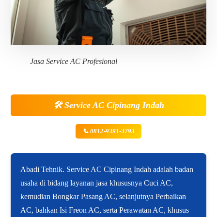
Jasa Service AC Profesional
🛠️
Service AC Cipinang Indah
📞 0812-9391-3793
Abadi Tehnik. Service AC Cipinang Indah adalah badan
usaha di bidang layanan jasa khususnya Cuci AC,
kemudian Bongkar Pasang AC, selanjutnya Perbaikan
AC, bahkan Isi Freon AC, serta Perawatan AC, khusus