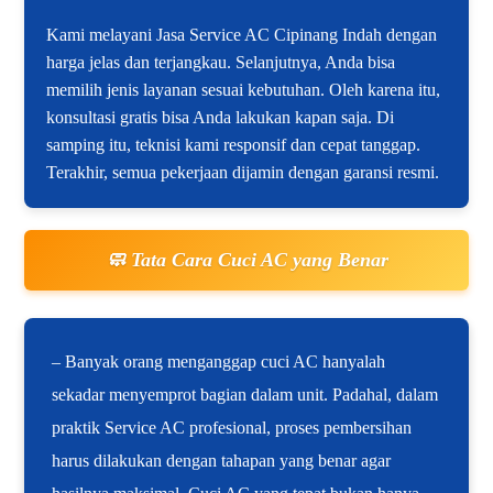
Kami melayani Jasa Service AC Cipinang Indah dengan
harga jelas dan terjangkau. Selanjutnya, Anda bisa
memilih jenis layanan sesuai kebutuhan. Oleh karena itu,
konsultasi gratis bisa Anda lakukan kapan saja. Di
samping itu, teknisi kami responsif dan cepat tanggap.
Terakhir, semua pekerjaan dijamin dengan garansi resmi.
🧼 Tata Cara Cuci AC yang Benar
– Banyak orang menganggap cuci AC hanyalah
sekadar menyemprot bagian dalam unit. Padahal, dalam
praktik Service AC profesional, proses pembersihan
harus dilakukan dengan tahapan yang benar agar