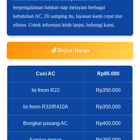
berpengalaman bahkan siap melayani berbagai
kebutuhan AC. Di samping itu, layanan kami cepat dan
efisien. Untuk informasi lebih lanjut, hubungi kami.
💰 Daftar Harga
Cuci AC
Rp85.000
Isi freon R22
Rp350.000
Isi freon R32/R410A
Rp350.000
Bongkar pasang AC
Rp400.000
Service ringan
Rp250.000