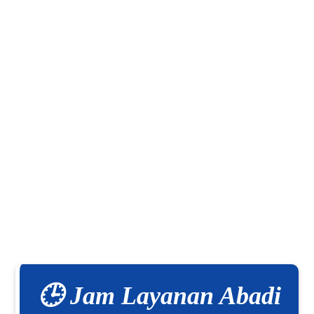
🕒 Jam Layanan Abadi