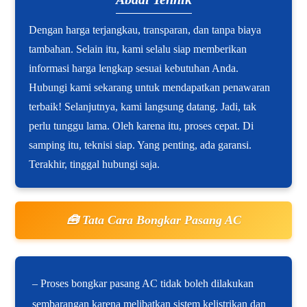
Dengan harga terjangkau, transparan, dan tanpa biaya
tambahan. Selain itu, kami selalu siap memberikan
informasi harga lengkap sesuai kebutuhan Anda.
Hubungi kami sekarang untuk mendapatkan penawaran
terbaik! Selanjutnya, kami langsung datang. Jadi, tak
perlu tunggu lama. Oleh karena itu, proses cepat. Di
samping itu, teknisi siap. Yang penting, ada garansi.
Terakhir, tinggal hubungi saja.
🧰 Tata Cara Bongkar Pasang AC
– Proses bongkar pasang AC tidak boleh dilakukan
sembarangan karena melibatkan sistem kelistrikan dan