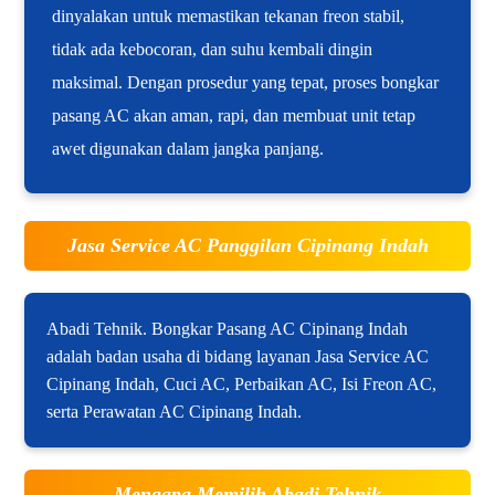
dinyalakan untuk memastikan tekanan freon stabil,
tidak ada kebocoran, dan suhu kembali dingin
maksimal. Dengan prosedur yang tepat, proses bongkar
pasang AC akan aman, rapi, dan membuat unit tetap
awet digunakan dalam jangka panjang.
Jasa Service AC Panggilan Cipinang Indah
Abadi Tehnik. Bongkar Pasang AC Cipinang Indah
adalah badan usaha di bidang layanan Jasa Service AC
Cipinang Indah, Cuci AC, Perbaikan AC, Isi Freon AC,
serta Perawatan AC Cipinang Indah.
Mengapa Memilih Abadi Tehnik