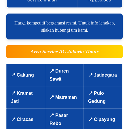
Harga kompetitif bergaransi resmi. Untuk info lengkap,
silakan hubungi tim kami.
Area Service AC Jakarta Timur
📍 Duren
📍 Cakung
📍 Jatinegara
Sawit
📍 Kramat
📍 Pulo
📍 Matraman
Jati
Gadung
📍 Pasar
📍 Ciracas
📍 Cipayung
Rebo