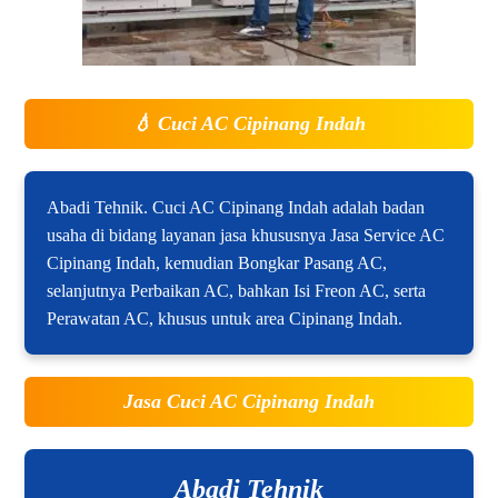
💧
Cuci AC Cipinang Indah
Abadi Tehnik. Cuci AC Cipinang Indah adalah badan
usaha di bidang layanan jasa khususnya Jasa Service AC
Cipinang Indah, kemudian Bongkar Pasang AC,
selanjutnya Perbaikan AC, bahkan Isi Freon AC, serta
Perawatan AC, khusus untuk area Cipinang Indah.
Jasa Cuci AC Cipinang Indah
Abadi Tehnik