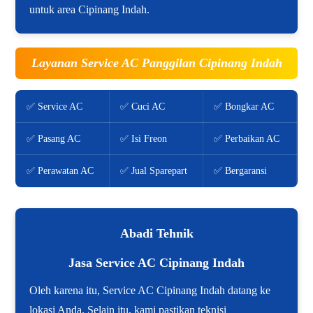
untuk area Cipinang Indah.
Layanan Service AC Panggilan Cipinang Indah
✅ Service AC
✅ Cuci AC
✅ Bongkar AC
✅ Pasang AC
✅ Isi Freon
✅ Perbaikan AC
✅ Perawatan AC
✅ Jual Sparepart
✅ Bergaransi
Abadi Tehnik
Jasa Service AC Cipinang Indah
Oleh karena itu, Service AC Cipinang Indah datang ke
lokasi Anda. Selain itu, kami pastikan teknisi