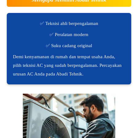
✅ Teknisi ahli berpengalaman
✅ Peralatan modern
✅ Suku cadang original
Demi kenyamanan di rumah dan tempat usaha Anda,
pilih teknisi AC yang sudah berpengalaman. Percayakan
urusan AC Anda pada Abadi Tehnik.