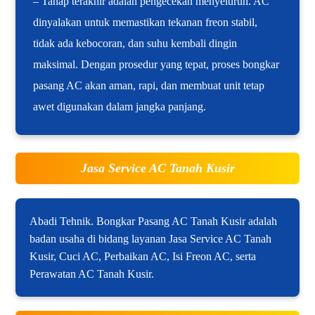
– Tahap terakhir adalah pengecekan menyeluruh. AC
dinyalakan untuk memastikan tekanan freon stabil,
tidak ada kebocoran, dan suhu kembali dingin
maksimal. Dengan prosedur yang tepat, proses bongkar
pasang AC akan aman, rapi, dan membuat unit tetap
awet digunakan dalam jangka panjang.
Jasa Service AC Tanah Kusir
Abadi Tehnik. Bongkar Pasang AC Tanah Kusir adalah
badan usaha di bidang layanan Jasa Service AC Tanah
Kusir, Cuci AC, Perbaikan AC, Isi Freon AC, serta
Perawatan AC Tanah Kusir.