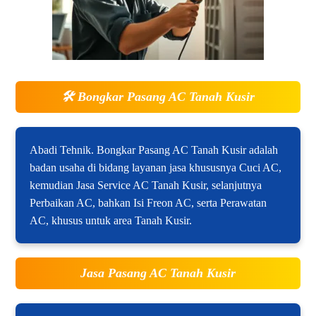
🛠️
Bongkar Pasang AC Tanah Kusir
Abadi Tehnik. Bongkar Pasang AC Tanah Kusir adalah
badan usaha di bidang layanan jasa khususnya Cuci AC,
kemudian Jasa Service AC Tanah Kusir, selanjutnya
Perbaikan AC, bahkan Isi Freon AC, serta Perawatan
AC, khusus untuk area Tanah Kusir.
Jasa Pasang AC Tanah Kusir