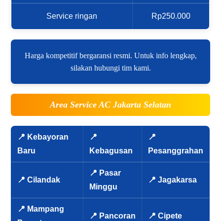
Service ringan
Rp250.000
Harga kompetitif bergaransi resmi. Untuk info lengkap,
silakan hubungi tim kami.
Area Service AC Jakarta Selatan
📍 Kebayoran
📍
📍
Baru
Kebagusan
Pesanggrahan
📍 Pasar
📍 Cilandak
📍 Jagakarsa
Minggu
📍 Mampang
📍 Pancoran
📍 Cipete