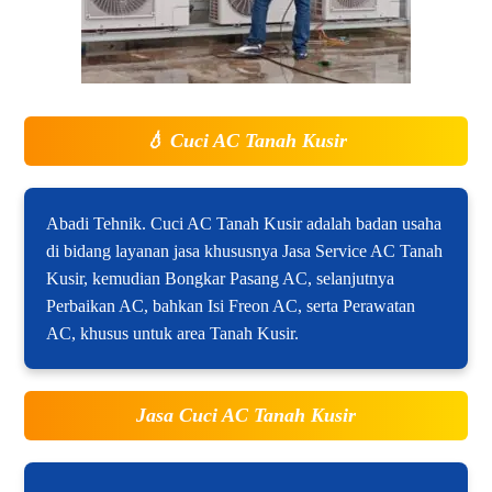
💧
Cuci AC Tanah Kusir
Abadi Tehnik. Cuci AC Tanah Kusir adalah badan usaha
di bidang layanan jasa khususnya Jasa Service AC Tanah
Kusir, kemudian Bongkar Pasang AC, selanjutnya
Perbaikan AC, bahkan Isi Freon AC, serta Perawatan
AC, khusus untuk area Tanah Kusir.
Jasa Cuci AC Tanah Kusir