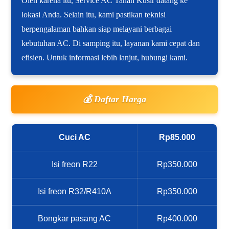
Oleh karena itu, Service AC Tanah Kusir datang ke
lokasi Anda. Selain itu, kami pastikan teknisi
berpengalaman bahkan siap melayani berbagai
kebutuhan AC. Di samping itu, layanan kami cepat dan
efisien. Untuk informasi lebih lanjut, hubungi kami.
💰 Daftar Harga
Cuci AC
Rp85.000
Isi freon R22
Rp350.000
Isi freon R32/R410A
Rp350.000
Bongkar pasang AC
Rp400.000