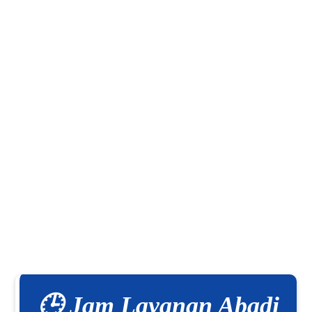
🕒 Jam Layanan Abadi