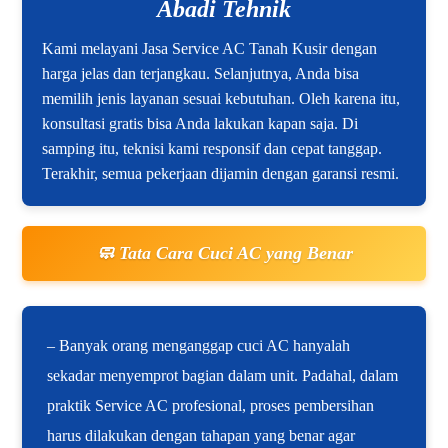
Abadi Tehnik
Kami melayani Jasa Service AC Tanah Kusir dengan
harga jelas dan terjangkau. Selanjutnya, Anda bisa
memilih jenis layanan sesuai kebutuhan. Oleh karena itu,
konsultasi gratis bisa Anda lakukan kapan saja. Di
samping itu, teknisi kami responsif dan cepat tanggap.
Terakhir, semua pekerjaan dijamin dengan garansi resmi.
🧼 Tata Cara Cuci AC yang Benar
– Banyak orang menganggap cuci AC hanyalah
sekadar menyemprot bagian dalam unit. Padahal, dalam
praktik Service AC profesional, proses pembersihan
harus dilakukan dengan tahapan yang benar agar