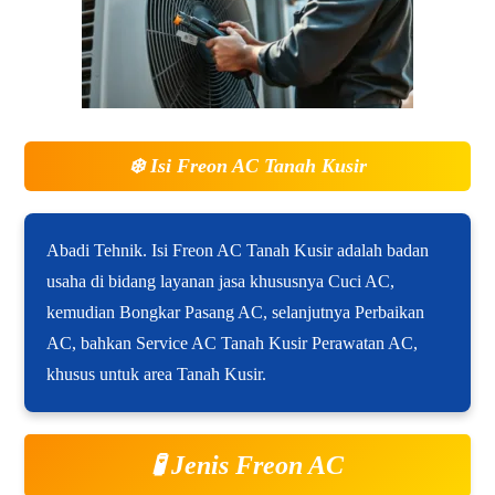
❄️
Isi Freon AC Tanah Kusir
Abadi Tehnik. Isi Freon AC Tanah Kusir adalah badan
usaha di bidang layanan jasa khususnya Cuci AC,
kemudian Bongkar Pasang AC, selanjutnya Perbaikan
AC, bahkan Service AC Tanah Kusir Perawatan AC,
khusus untuk area Tanah Kusir.
🧪 Jenis Freon AC