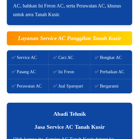
AC, bahkan Isi Freon AC, serta Perawatan AC, khusus
untuk area Tanah Kusir.
Layanan Service AC Panggilan Tanah Kusir
✅ Service AC
✅ Cuci AC
✅ Bongkar AC
✅ Pasang AC
✅ Isi Freon
✅ Perbaikan AC
✅ Perawatan AC
✅ Jual Sparepart
✅ Bergaransi
Abadi Tehnik
Jasa Service AC Tanah Kusir