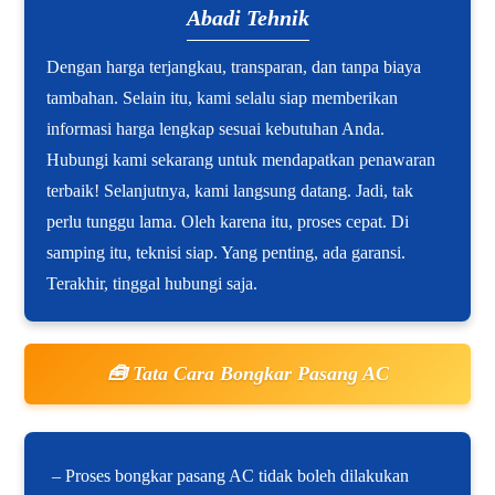
Abadi Tehnik
Dengan harga terjangkau, transparan, dan tanpa biaya
tambahan. Selain itu, kami selalu siap memberikan
informasi harga lengkap sesuai kebutuhan Anda.
Hubungi kami sekarang untuk mendapatkan penawaran
terbaik! Selanjutnya, kami langsung datang. Jadi, tak
perlu tunggu lama. Oleh karena itu, proses cepat. Di
samping itu, teknisi siap. Yang penting, ada garansi.
Terakhir, tinggal hubungi saja.
🧰 Tata Cara Bongkar Pasang AC
– Proses bongkar pasang AC tidak boleh dilakukan