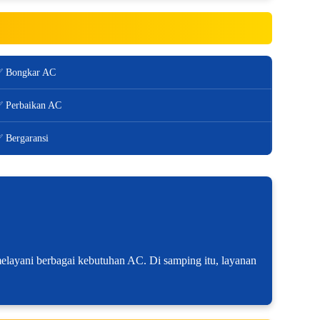
 Bongkar AC
 Perbaikan AC
 Bergaransi
melayani berbagai kebutuhan AC. Di samping itu, layanan