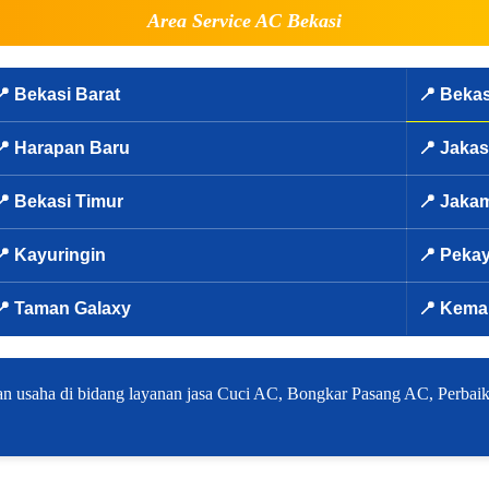
Area Service AC Bekasi
📍 Bekasi Barat
📍 Bekas
📍 Harapan Baru
📍 Jaka
📍 Bekasi Timur
📍 Jaka
📍 Kayuringin
📍 Peka
📍 Taman Galaxy
📍 Kema
 usaha di bidang layanan jasa Cuci AC, Bongkar Pasang AC, Perbaika