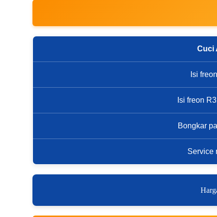
Cuci
Isi fre
Isi freon 
Bongkar p
Service 
Harga