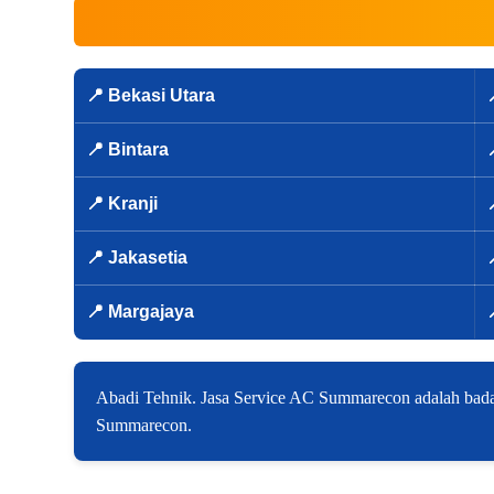
📍 Bekasi Utara
📍 Bintara
📍 Kranji
📍 Jakasetia
📍 Margajaya
Abadi Tehnik. Jasa Service AC Summarecon adalah badan
Summarecon.