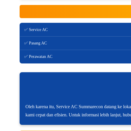
✅ Service AC
✅ Pasang AC
✅ Perawatan AC
Oleh karena itu, Service AC Summarecon datang ke lokas
kami cepat dan efisien. Untuk informasi lebih lanjut, hub