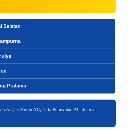
i Selatan
sampurna
mulya
yon
ng Pratama
n AC, Isi Freon AC, serta Perawatan AC di area