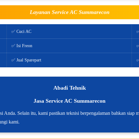
Layanan Service AC Summarecon
✅ Cuci AC
✅
✅ Isi Freon
✅
✅ Jual Sparepart
✅
Abadi Tehnik
Jasa Service AC Summarecon
i Anda. Selain itu, kami pastikan teknisi berpengalaman bahkan siap 
ungi kami.