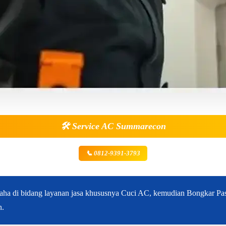
🛠️
Service AC Summarecon
📞 0812-9391-3793
ha di bidang layanan jasa khususnya Cuci AC, kemudian Bongkar Pas
n.