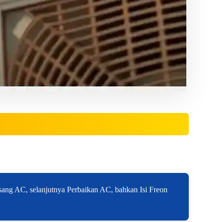
ang AC, selanjutnya Perbaikan AC, bahkan Isi Freon