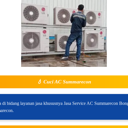
💧
Cuci AC Summarecon
di bidang layanan jasa khususnya Jasa Service AC Summarecon Bongk
arecon.