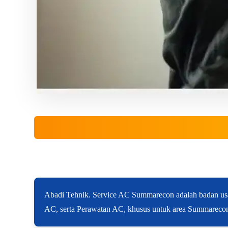
Abadi Tehnik. Service AC Summarecon adalah badan usa
AC, serta Perawatan AC, khusus untuk area Summareco