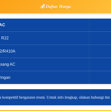
💰 Daftar Harga
 AC
on R22
R32/R410A
asang AC
ringan
 kompetitif bergaransi resmi. Untuk info lengkap, silakan hubungi tim