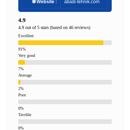
🌐 Website :
abadi-tehnik.com
4.9
4.9 out of 5 stars (based on 46 reviews)
Excellent
Very good
Average
Poor
Terrible