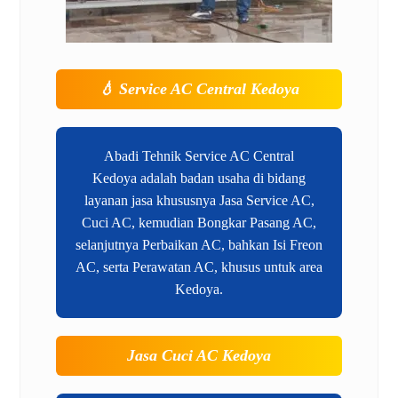
💧
Service AC Central Kedoya
Abadi Tehnik Service AC Central
Kedoya adalah badan usaha di bidang
layanan jasa khususnya Jasa Service AC,
Cuci AC, kemudian Bongkar Pasang AC,
selanjutnya Perbaikan AC, bahkan Isi Freon
AC, serta Perawatan AC, khusus untuk area
Kedoya.
Jasa Cuci AC Kedoya