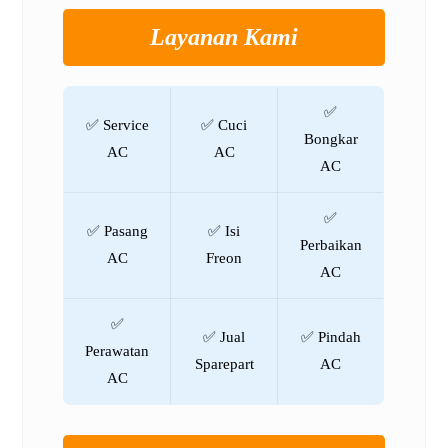
Layanan Kami
✅
✅ Service
✅ Cuci
Bongkar
AC
AC
AC
✅
✅ Pasang
✅ Isi
Perbaikan
AC
Freon
AC
✅
✅ Jual
✅ Pindah
Perawatan
Sparepart
AC
AC