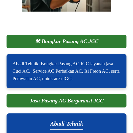
🛠️
Bongkar Pasang AC JGC
Abadi Tehnik. Bongkar Pasang AC JGC layanan jasa
Cuci AC, Service AC Perbaikan AC, Isi Freon AC, serta
Perawatan AC, untuk area JGC.
Jasa Pasang AC Bergaransi JGC
Abadi Tehnik