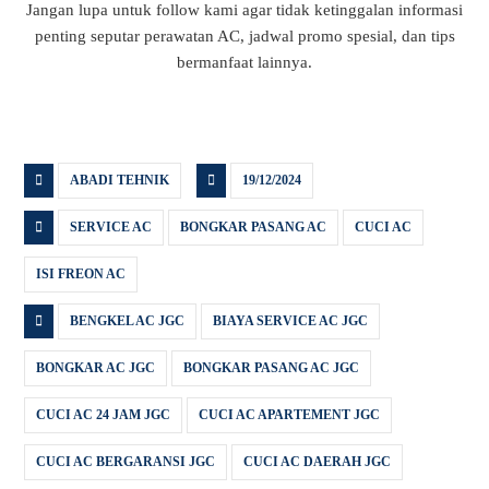
Jangan lupa untuk follow kami agar tidak ketinggalan informasi
penting seputar perawatan AC, jadwal promo spesial, dan tips
bermanfaat lainnya.
ABADI TEHNIK
19/12/2024
SERVICE AC
BONGKAR PASANG AC
CUCI AC
ISI FREON AC
BENGKEL AC JGC
BIAYA SERVICE AC JGC
BONGKAR AC JGC
BONGKAR PASANG AC JGC
CUCI AC 24 JAM JGC
CUCI AC APARTEMENT JGC
CUCI AC BERGARANSI JGC
CUCI AC DAERAH JGC