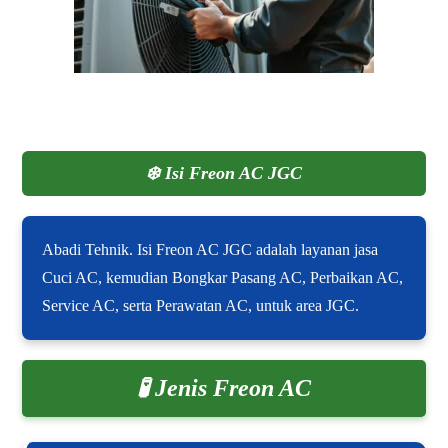
❄️
Isi Freon AC JGC
Abadi Tehnik. Isi Freon AC JGC adalah layanan jasa
Cuci AC, kemudian Bongkar Pasang AC, Perbaikan AC,
Service AC, serta Perawatan AC, untuk area JGC.
🧪 Jenis Freon AC