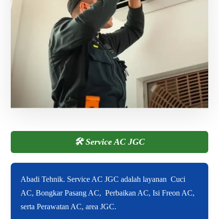
🛠️
Service AC JGC
Abadi Tehnik. Service AC JGC adalah layanan Cuci
AC, Bongkar Pasang AC, Perbaikan AC, Isi Freon AC,
serta Perawatan AC, area JGC.